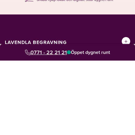
+
LAVENDLA BEGRAVNING
0771 - 22 21 21
Öppet dygnet runt
+
LAVENDLA JURIDIK
+
LAVENDLA TERAPI
+
VÅRA TJÄNSTER
+
OM LAVENDLA