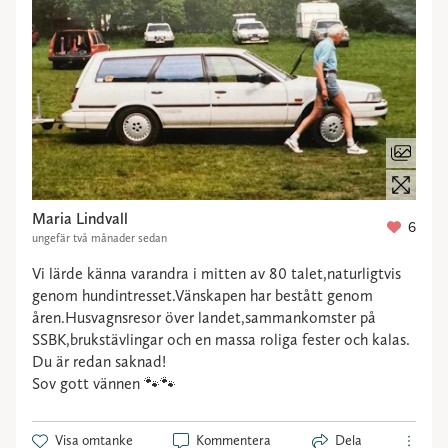
Maria Lindvall
6
ungefär två månader sedan
Vi lärde känna varandra i mitten av 80 talet,naturligtvis
genom hundintresset.Vänskapen har bestått genom
åren.Husvagnsresor över landet,sammankomster på
SSBK,brukstävlingar och en massa roliga fester och kalas.
Du är redan saknad!
Sov gott vännen 🐾🐾
Visa omtanke
Kommentera
Dela