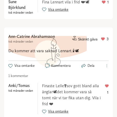
Sune
Fina Lennart vila i frid ❤️🕊
1
Björklund
Visa omtanke
två månader sedan
Ann-Catrine Abrahamsson
3
Skänkt gåva
två månader sedan
Du kommer att vara saknad Lennart.🕯️🕊️
Visa omtanke
Kommentera
Dela
1 kommentar
Anki/Tomas
Finaste Lelle❣️sov gott bland alla
två månader sedan
änglar🕊️det kommer vara så
1
tomt när vi tar fika utan dig. Vila i
frid ❤️
Visa omtanke