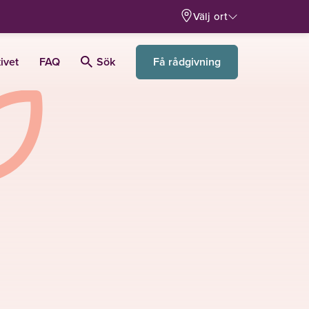
Välj ort
Få rådgivning
ivet
FAQ
Sök