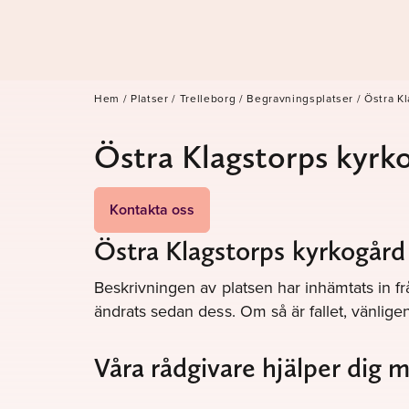
Hem
/
Platser
/
Trelleborg
/
Begravningsplatser
/
Östra K
Östra Klagstorps kyrk
Kontakta oss
Östra Klagstorps kyrkogård 
Beskrivningen av platsen har inhämtats in fr
ändrats sedan dess. Om så är fallet, vänli
Våra rådgivare hjälper dig 