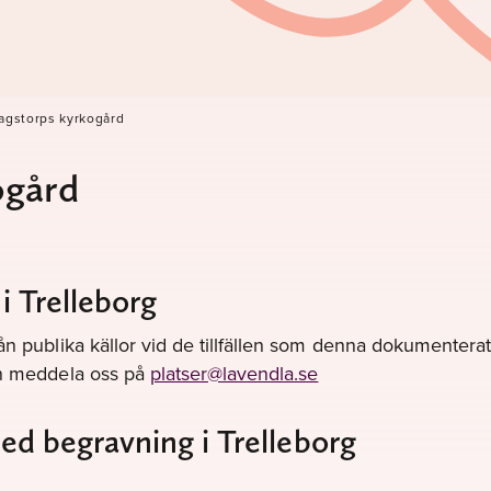
lagstorps kyrkogård
ogård
i Trelleborg
ån publika källor vid de tillfällen som denna dokumenterats
gen meddela oss på
platser@lavendla.se
med begravning i Trelleborg