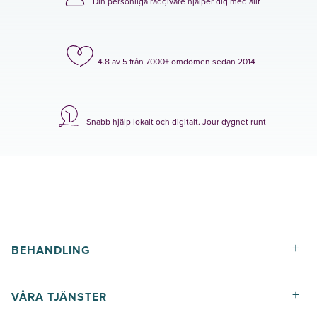
Din personliga rådgivare hjälper dig med allt
4.8 av 5 från 7000+ omdömen sedan 2014
Snabb hjälp lokalt och digitalt. Jour dygnet runt
+
BEHANDLING
+
VÅRA TJÄNSTER