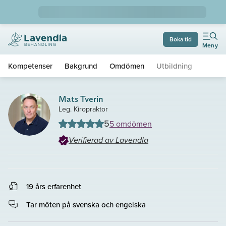
Boka tid
Meny
Kompetenser
Bakgrund
Omdömen
Utbildning
Mats Tverin
Leg. Kiropraktor
5
5 omdömen
Verifierad av Lavendla
19 års erfarenhet
Tar möten på svenska och engelska