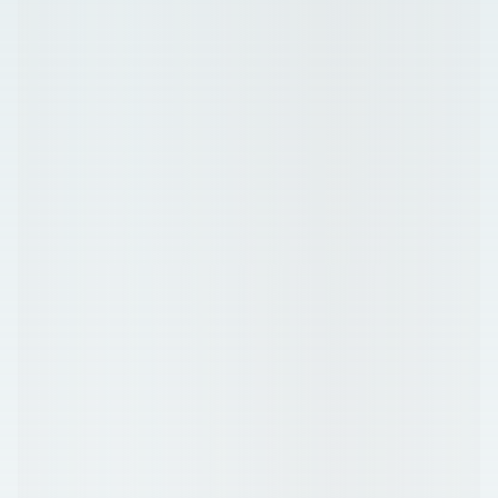
Tack vare min breda bakgrund som elitidrottare samt mina
kunskaper inom kost, hälsa och ergonomi får du en mer
komplett behandling där vi inte bara ser till akuta symptom
utan även till varför problemet uppstått. Utifrån detta lägger
vi upp en plan med vad du kan göra för att symptomen eller
skadan inte skall återkomma.