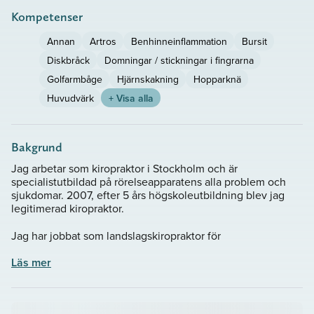
Kompetenser
Annan
Artros
Benhinneinflammation
Bursit
Diskbråck
Domningar / stickningar i fingrarna
Golfarmbåge
Hjärnskakning
Hopparknä
Huvudvärk
+ Visa alla
Bakgrund
Jag arbetar som kiropraktor i Stockholm och är
specialistutbildad på rörelseapparatens alla problem och
sjukdomar. 2007, efter 5 års högskoleutbildning blev jag
legitimerad kiropraktor.
Jag har jobbat som landslagskiropraktor för
karatelandslaget och är en internationellt erkänd
kampsportsinstruktör och elitidrottare. Denna erfarenhet
Läs mer
har gett mig en större förståelse för kroppens funktion vid
påfrestning i olika situationer.