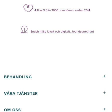
4.8 av 5 från 7000+ omdömen sedan 2014
Snabb hjälp lokalt och digitalt. Jour dygnet runt
+
BEHANDLING
+
VÅRA TJÄNSTER
+
OM OSS