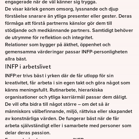
engagerade när de väl känner sig trygga.
De visar kärlek genom omsorg, lyssnande och djup
förståelse snarare än ytliga presenter eller gester. Deras
förmåga att förstå partnerns känslor gör dem till
stödjande och medkännande partners. Samtidigt behöver
de utrymme för reflektion och integritet.
Relationer som bygger på äkthet, öppenhet och
gemensamma värderingar passar INFP-personligheten
allra bäst.
INFP i arbetslivet
INFP:er trivs bäst i yrken där de får utlopp för sin
kreativitet, får arbeta i sin egen takt och göra något som
känns meningsfullt. Rutinarbete, hierarkiska
organisationer och ytliga karriärmål passar dem dåligt.
De vill ofta bidra till något större – om det så är
människors välbefinnande, miljö, rättvisa eller skapandet
av konstnärliga värden. De fungerar bäst när de får
arbeta självständigt eller i samarbete med personer som
delar deras passion.