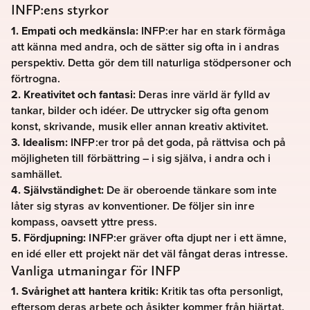
INFP:ens styrkor
1. Empati och medkänsla:
INFP:er har en stark förmåga
att känna med andra, och de sätter sig ofta in i andras
perspektiv. Detta gör dem till naturliga stödpersoner och
förtrogna.
2. Kreativitet och fantasi:
Deras inre värld är fylld av
tankar, bilder och idéer. De uttrycker sig ofta genom
konst, skrivande, musik eller annan kreativ aktivitet.
3. Idealism:
INFP:er tror på det goda, på rättvisa och på
möjligheten till förbättring – i sig själva, i andra och i
samhället.
4. Självständighet:
De är oberoende tänkare som inte
låter sig styras av konventioner. De följer sin inre
kompass, oavsett yttre press.
5. Fördjupning:
INFP:er gräver ofta djupt ner i ett ämne,
en idé eller ett projekt när det väl fångat deras intresse.
Vanliga utmaningar för INFP
1. Svårighet att hantera kritik:
Kritik tas ofta personligt,
eftersom deras arbete och åsikter kommer från hjärtat.