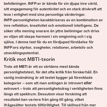
befolkningen. INFP:er är kända för sin djupa inre värld,
sitt engagemang för autenticitet och en stark drivkraft att
leva i enlighet med sina personliga värderingar.
INFP-personligheten karaktäriseras av en kombination av
inre reflektion, kreativitet och emotionell intelligens. De
söker ofta mening snarare än yttre belöningar och drivs
av viljan att skapa harmoni i sin omgivning och i sig
själva. I denna text får du en fördjupad förståelse för
INFP:ers styrkor, svagheter, relationer, arbetsliv och
utvecklingspotential.
Kritik mot MBTI-teorin
Trots att MBTI är ett av världens mest kända
personlighetstest, får det ofta kritik från forskarhåll. En
vanlig invändning är att testet bygger på förenklade
kategorier – som att man antingen är introvert
eller
extrovert – trots att personlighetsdrag i verkligheten finns
längs ett spektrum. Dessutom visar forskning att
resultatet kan variera från gång till gång, vilket
ifrågasätter testets tillförlitlighet. Till skillnad från mer