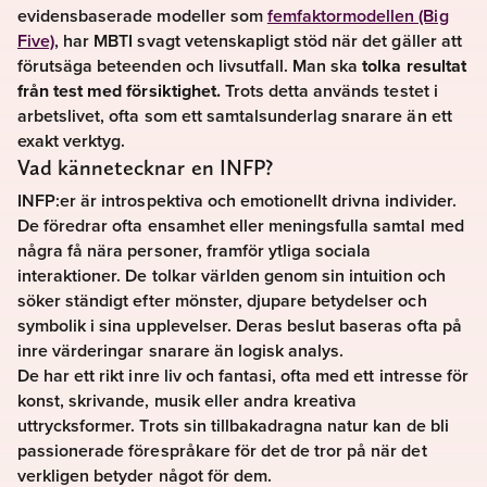
evidensbaserade modeller som
femfaktormodellen (Big
Five)
, har MBTI svagt vetenskapligt stöd när det gäller att
förutsäga beteenden och livsutfall. Man ska
tolka resultat
från test med försiktighet.
Trots detta används testet i
arbetslivet, ofta som ett samtalsunderlag snarare än ett
exakt verktyg.
Vad kännetecknar en INFP?
INFP:er är introspektiva och emotionellt drivna individer.
De föredrar ofta ensamhet eller meningsfulla samtal med
några få nära personer, framför ytliga sociala
interaktioner. De tolkar världen genom sin intuition och
söker ständigt efter mönster, djupare betydelser och
symbolik i sina upplevelser. Deras beslut baseras ofta på
inre värderingar snarare än logisk analys.
De har ett rikt inre liv och fantasi, ofta med ett intresse för
konst, skrivande, musik eller andra kreativa
uttrycksformer. Trots sin tillbakadragna natur kan de bli
passionerade förespråkare för det de tror på när det
verkligen betyder något för dem.