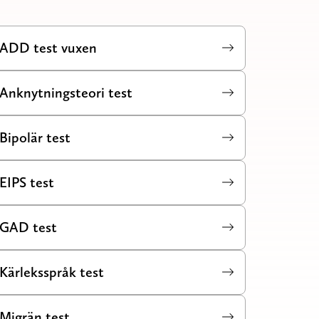
ADD test vuxen
Anknytningsteori test
Bipolär test
EIPS test
GAD test
Kärleksspråk test
Migrän test