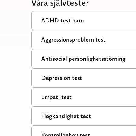
Våra självtester
ADHD test barn
Aggressionsproblem test
Antisocial personlighetsstörning
Depression test
Empati test
Högkänslighet test
Kontrollbehov test