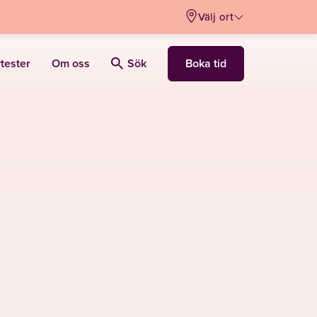
Välj ort
Boka tid
vtester
Om oss
Sök