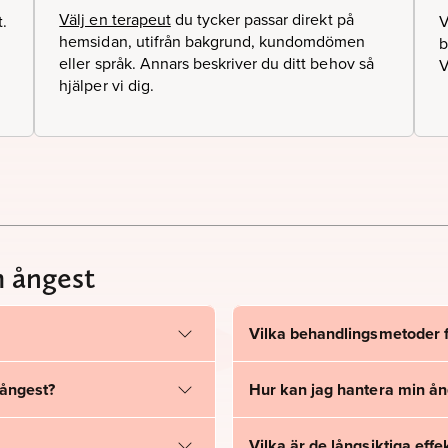
Välj en terapeut
du tycker passar direkt på
t.
V
hemsidan, utifrån bakgrund, kundomdömen
b
eller språk. Annars beskriver du ditt behov så
V
hjälper vi dig.
m ångest
Vilka behandlingsmetoder f
 ångest?
Hur kan jag hantera min ån
Vilka är de långsiktiga eff