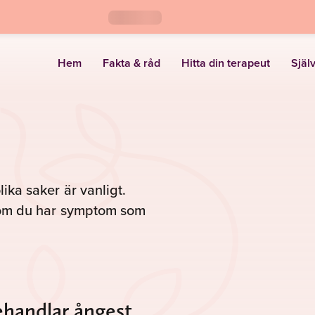
Hem
Fakta & råd
Hitta din terapeut
Själ
lika saker är vanligt.
se om du har symptom som
ehandlar ångest