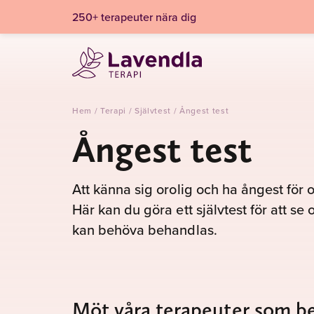
250+ terapeuter nära dig
Hem
/
Terapi
/
Självtest
/
Ångest test
Ångest test
Att känna sig orolig och ha ångest för o
Här kan du göra ett självtest för att 
kan behöva behandlas.
Möt våra terapeuter som b