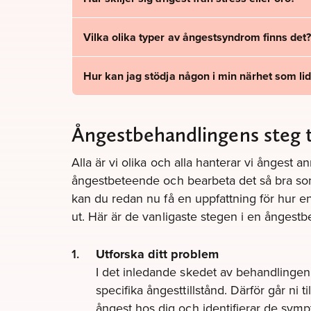
Vilka olika typer av ångestsyndrom finns det
Hur kan jag stödja någon i min närhet som li
Ångestbehandlingens steg til
Alla är vi olika och alla hanterar vi ångest ann
ångestbeteende och bearbeta det så bra so
kan du redan nu få en uppfattning för hur 
ut. Här är de vanligaste stegen i en ångestb
Utforska ditt problem
I det inledande skedet av behandlingen k
specifika ångesttillstånd. Därför går ni
ångest hos dig och identifierar de sym