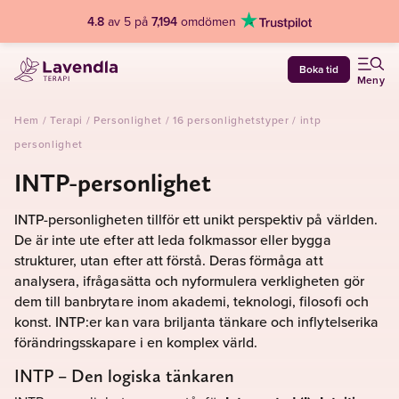
4.8
av 5 på
7,194
omdömen
Boka tid
Meny
Hem
/
Terapi
/
Personlighet
/
16 personlighetstyper
/
intp
personlighet
INTP-personlighet
INTP-personligheten tillför ett unikt perspektiv på världen.
De är inte ute efter att leda folkmassor eller bygga
strukturer, utan efter att förstå. Deras förmåga att
analysera, ifrågasätta och nyformulera verkligheten gör
dem till banbrytare inom akademi, teknologi, filosofi och
konst. INTP:er kan vara briljanta tänkare och inflytelserika
förändringsskapare i en komplex värld.
INTP – Den logiska tänkaren