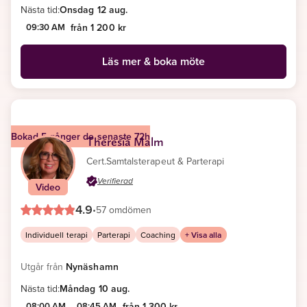
Nästa tid:
Onsdag 12 aug.
09:30 AM
från 1 200 kr
Läs mer & boka möte
Bokad 5 gånger de senaste 72h
Theresia Malm
Cert.Samtalsterapeut & Parterapi
Verifierad
Video
4.9
•
57 omdömen
Individuell terapi
Parterapi
Coaching
+ Visa alla
Utgår från
Nynäshamn
Nästa tid:
Måndag 10 aug.
08:00 AM
08:45 AM
från 1 300 kr