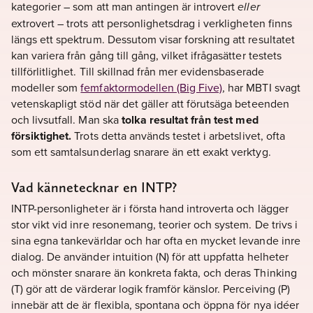
kategorier – som att man antingen är introvert
eller
extrovert – trots att personlighetsdrag i verkligheten finns
längs ett spektrum. Dessutom visar forskning att resultatet
kan variera från gång till gång, vilket ifrågasätter testets
tillförlitlighet. Till skillnad från mer evidensbaserade
modeller som
femfaktormodellen (Big Five)
, har MBTI svagt
vetenskapligt stöd när det gäller att förutsäga beteenden
och livsutfall. Man ska
tolka resultat från test med
försiktighet.
Trots detta används testet i arbetslivet, ofta
som ett samtalsunderlag snarare än ett exakt verktyg.
Vad kännetecknar en INTP?
INTP-personligheter är i första hand introverta och lägger
stor vikt vid inre resonemang, teorier och system. De trivs i
sina egna tankevärldar och har ofta en mycket levande inre
dialog. De använder intuition (N) för att uppfatta helheter
och mönster snarare än konkreta fakta, och deras Thinking
(T) gör att de värderar logik framför känslor. Perceiving (P)
innebär att de är flexibla, spontana och öppna för nya idéer