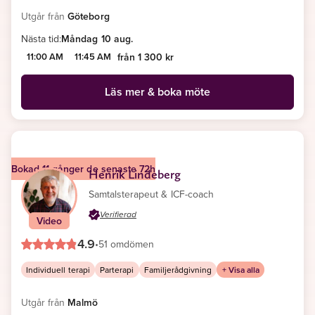
Utgår från
Göteborg
Nästa tid:
Måndag 10 aug.
11:00 AM
11:45 AM
från 1 300 kr
Läs mer & boka möte
Bokad 11 gånger de senaste 72h
Henrik Lindeberg
Samtalsterapeut & ICF-coach
Verifierad
Video
4.9
•
51 omdömen
Individuell terapi
Parterapi
Familjerådgivning
+ Visa alla
Utgår från
Malmö