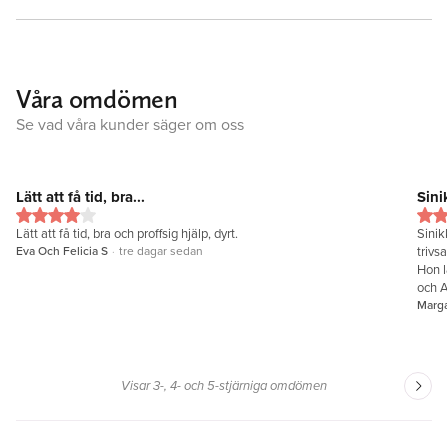
Våra omdömen
Se vad våra kunder säger om oss
Lätt att få tid, bra...
Sini
Lätt att få tid, bra och proffsig hjälp, dyrt.
Sinikka Lin
Eva Och Felicia S
·
tre dagar sedan
trivsam mil
Hon l
och 
Marg
Visar 3-, 4- och 5-stjärniga omdömen