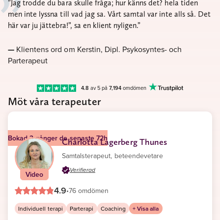
Jag trodde du bara skulle fråga; hur känns det? hela tiden
men inte lyssna till vad jag sa. Vårt samtal var inte alls så. Det
här var ju jättebra!”, sa en klient nyligen.
Klientens ord om Kerstin, Dipl. Psykosyntes- och
Parterapeut
4.8
av 5 på
7,194
omdömen
Möt våra terapeuter
Bokad 3 gånger de senaste 72h
Charlotta Lagerberg Thunes
Samtalsterapeut, beteendevetare
Verifierad
Video
4.9
•
76 omdömen
Individuell terapi
Parterapi
Coaching
+ Visa alla