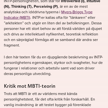
INTP-personligheten, som står för
Introverted (I), Intuitive
(N), Thinking (T), Perceiving (P)
, är en av de mest
analytiska och idédrivna typerna i
Myers-Briggs Type
Indicator (MBTI)
. INTP:er kallas ofta för ”tänkaren” eller
”arkitekten” och utgör en liten del av befolkningen. Dessa
personer har ett stort behov av att förstå världen på djupet
och drivs av intellektuell nyfikenhet, teoretisk reflektion
och en särpräglad förmåga att se samband där andra ser
fragment.
I den här texten får du en djupgående beskrivning av INTP-
personlighetens egenskaper, styrkor och svagheter, hur de
fungerar i relationer och arbetsliv samt vad som driver
deras personliga utveckling.
Kritik mot MBTI-teorin
Trots att MBTI är ett av världens mest kända
personlighetstest, får det ofta kritik från forskarhåll. En
vanlig invändning är att testet bygger på förenklade