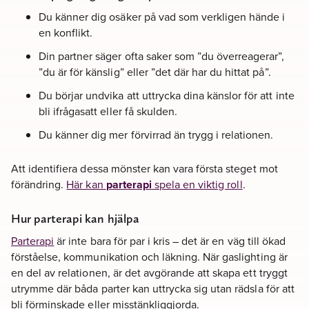
Du känner dig osäker på vad som verkligen hände i
en konflikt.
Din partner säger ofta saker som ”du överreagerar”,
”du är för känslig” eller ”det där har du hittat på”.
Du börjar undvika att uttrycka dina känslor för att inte
bli ifrågasatt eller få skulden.
Du känner dig mer förvirrad än trygg i relationen.
Att identifiera dessa mönster kan vara första steget mot
förändring.
Här kan
parterapi
spela en viktig roll
.
Hur parterapi kan hjälpa
Parterapi
är inte bara för par i kris – det är en väg till ökad
förståelse, kommunikation och läkning. När gaslighting är
en del av relationen, är det avgörande att skapa ett tryggt
utrymme där båda parter kan uttrycka sig utan rädsla för att
bli förminskade eller misstänkliggjorda.