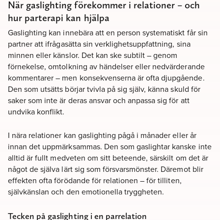
När gaslighting förekommer i relationer – och
hur parterapi kan hjälpa
Gaslighting kan innebära att en person systematiskt får sin
partner att ifrågasätta sin verklighetsuppfattning, sina
minnen eller känslor. Det kan ske subtilt – genom
förnekelse, omtolkning av händelser eller nedvärderande
kommentarer – men konsekvenserna är ofta djupgående.
Den som utsätts börjar tvivla på sig själv, känna skuld för
saker som inte är deras ansvar och anpassa sig för att
undvika konflikt.
I nära relationer kan gaslighting pågå i månader eller år
innan det uppmärksammas. Den som gaslightar kanske inte
alltid är fullt medveten om sitt beteende, särskilt om det är
något de själva lärt sig som försvarsmönster. Däremot blir
effekten ofta förödande för relationen – för tilliten,
självkänslan och den emotionella tryggheten.
Tecken på gaslighting i en parrelation