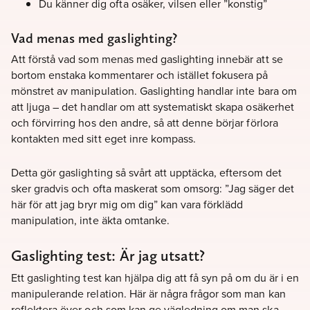
Du känner dig ofta osäker, vilsen eller ”konstig”
Vad menas med gaslighting?
Att förstå vad som menas med gaslighting innebär att se
bortom enstaka kommentarer och istället fokusera på
mönstret av manipulation. Gaslighting handlar inte bara om
att ljuga – det handlar om att systematiskt skapa osäkerhet
och förvirring hos den andre, så att denne börjar förlora
kontakten med sitt eget inre kompass.
Detta gör gaslighting så svårt att upptäcka, eftersom det
sker gradvis och ofta maskerat som omsorg: ”Jag säger det
här för att jag bryr mig om dig” kan vara förklädd
manipulation, inte äkta omtanke.
Gaslighting test: Är jag utsatt?
Ett gaslighting test kan hjälpa dig att få syn på om du är i en
manipulerande relation. Här är några frågor som man kan
reflektera över och som kan ge vägledning om man ska