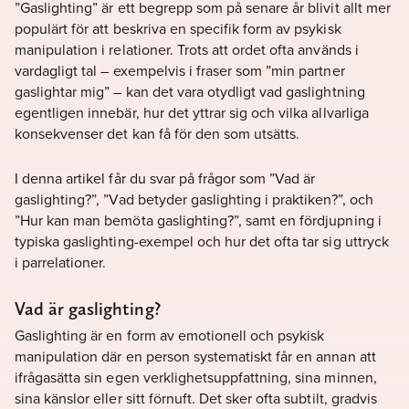
”Gaslighting” är ett begrepp som på senare år blivit allt mer
populärt för att beskriva en specifik form av psykisk
manipulation i relationer. Trots att ordet ofta används i
vardagligt tal – exempelvis i fraser som ”min partner
gaslightar mig” – kan det vara otydligt vad gaslightning
egentligen innebär, hur det yttrar sig och vilka allvarliga
konsekvenser det kan få för den som utsätts.
I denna artikel får du svar på frågor som ”Vad är
gaslighting?”, ”Vad betyder gaslighting i praktiken?”, och
”Hur kan man bemöta gaslighting?”, samt en fördjupning i
typiska gaslighting-exempel och hur det ofta tar sig uttryck
i parrelationer.
Vad är gaslighting?
Gaslighting är en form av emotionell och psykisk
manipulation där en person systematiskt får en annan att
ifrågasätta sin egen verklighetsuppfattning, sina minnen,
sina känslor eller sitt förnuft. Det sker ofta subtilt, gradvis