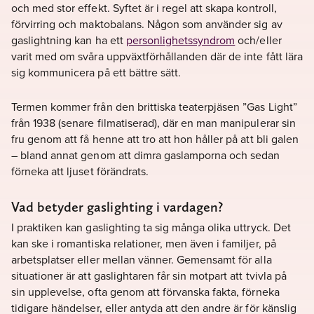
och med stor effekt. Syftet är i regel att skapa kontroll,
förvirring och maktobalans. Någon som använder sig av
gaslightning kan ha ett
personlighetssyndrom
och/eller
varit med om svåra uppväxtförhållanden där de inte fått lära
sig kommunicera på ett bättre sätt.
Termen kommer från den brittiska teaterpjäsen ”Gas Light”
från 1938 (senare filmatiserad), där en man manipulerar sin
fru genom att få henne att tro att hon håller på att bli galen
– bland annat genom att dimra gaslamporna och sedan
förneka att ljuset förändrats.
Vad betyder gaslighting i vardagen?
I praktiken kan gaslighting ta sig många olika uttryck. Det
kan ske i romantiska relationer, men även i familjer, på
arbetsplatser eller mellan vänner. Gemensamt för alla
situationer är att gaslightaren får sin motpart att tvivla på
sin upplevelse, ofta genom att förvanska fakta, förneka
tidigare händelser, eller antyda att den andre är för känslig