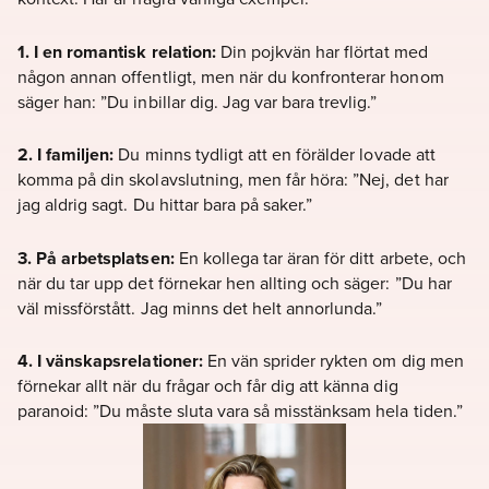
1. I en romantisk relation:
Din pojkvän har flörtat med
någon annan offentligt, men när du konfronterar honom
säger han: ”Du inbillar dig. Jag var bara trevlig.”
2. I familjen:
Du minns tydligt att en förälder lovade att
komma på din skolavslutning, men får höra: ”Nej, det har
jag aldrig sagt. Du hittar bara på saker.”
3. På arbetsplatsen:
En kollega tar äran för ditt arbete, och
när du tar upp det förnekar hen allting och säger: ”Du har
väl missförstått. Jag minns det helt annorlunda.”
4. I vänskapsrelationer:
En vän sprider rykten om dig men
förnekar allt när du frågar och får dig att känna dig
paranoid: ”Du måste sluta vara så misstänksam hela tiden.”