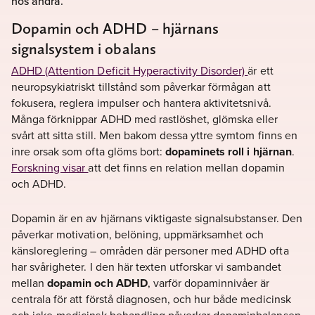
hos andra.
Dopamin och ADHD – hjärnans
signalsystem i obalans
ADHD (Attention Deficit Hyperactivity Disorder)
är ett
neuropsykiatriskt tillstånd som påverkar förmågan att
fokusera, reglera impulser och hantera aktivitetsnivå.
Många förknippar ADHD med rastlöshet, glömska eller
svårt att sitta still. Men bakom dessa yttre symtom finns en
inre orsak som ofta glöms bort:
dopaminets roll i hjärnan
.
Forskning visar
att det finns en relation mellan dopamin
och ADHD.
Dopamin är en av hjärnans viktigaste signalsubstanser. Den
påverkar motivation, belöning, uppmärksamhet och
känsloreglering – områden där personer med ADHD ofta
har svårigheter. I den här texten utforskar vi sambandet
mellan
dopamin och ADHD
, varför dopaminnivåer är
centrala för att förstå diagnosen, och hur både medicinsk