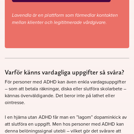
Lavendla är en plattform som förmedlar kontakten
mellan klienter och legititmerade vårdgivare.
Varför känns vardagliga uppgifter så svåra?
För personer med ADHD kan även enkla vardagsuppgifter
– som att betala räkningar, diska eller slutföra skolarbete –
kännas överväldigande. Det beror inte på lathet eller
ointresse.
I en hjärna utan ADHD får man en ”lagom” dopaminkick av
att slutföra en uppgift. Men hos personer med ADHD kan
denna belöningssignal utebli – vilket gör det svårare att