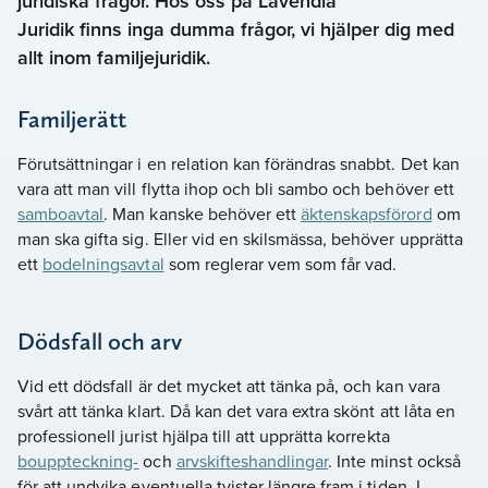
juridiska frågor. Hos oss på Lavendla
Juridik finns inga dumma frågor, vi hjälper dig med
allt inom familjejuridik.
Familjerätt
Förutsättningar i en relation kan förändras snabbt. Det kan
vara att man vill flytta ihop och bli sambo och behöver ett
samboavtal
. Man kanske behöver ett
äktenskapsförord
om
man ska gifta sig. Eller vid en skilsmässa, behöver upprätta
ett
bodelningsavtal
som reglerar vem som får vad.
Dödsfall och arv
Vid ett dödsfall är det mycket att tänka på, och kan vara
svårt att tänka klart. Då kan det vara extra skönt att låta en
professionell jurist hjälpa till att upprätta korrekta
bouppteckning-
och
arvskifteshandlingar
. Inte minst också
för att undvika eventuella tvister längre fram i tiden. I