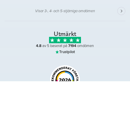
Visar 3-, 4- och 5-stjärniga omdömen
Utmärkt
4.8
av 5 baserat på
7194
omdömen
Trustpilot
Omdömen på
till och med augusti 2026