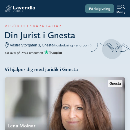
Få rådgivning
Meny
VI GÖR DET SVÅRA LÄTTARE
Din Jurist i Gnesta
Västra Storgatan 3, Gnesta
(tidsbokning - ej drop in)
4.8
av 5 på
7,194
omdömen
Vi hjälper dig med juridik i Gnesta
Gnesta
Lena Molnar