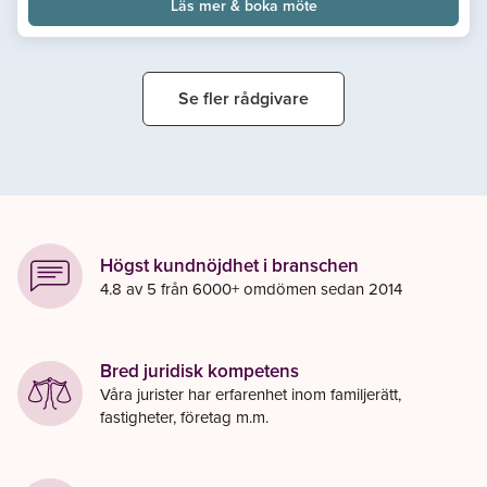
Läs mer & boka möte
domstol, samt har erfarenhet av processföring i högre rätt.
Kristoffer förordnas regelbundet som rättsskyddsombud och
rättshjälpsbiträde.
Se fler rådgivare
Högst kundnöjdhet i branschen
4.8 av 5 från 6000+ omdömen sedan 2014
Bred juridisk kompetens
Våra jurister har erfarenhet inom familjerätt,
fastigheter, företag m.m.