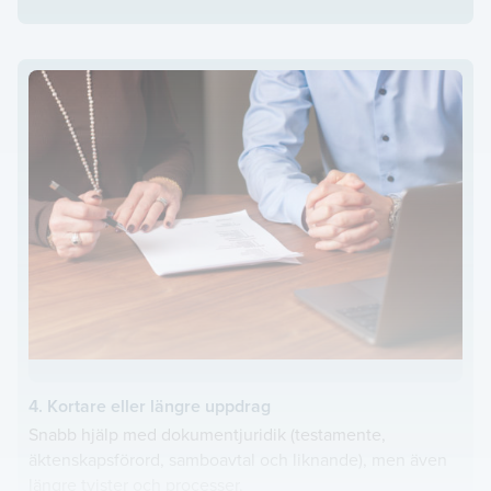
4. Kortare eller längre uppdrag
Snabb hjälp med dokumentjuridik (testamente,
äktenskapsförord, samboavtal och liknande), men även
längre tvister och processer.