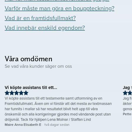
Varför måste man göra en bouppteckning?
Vad är en framtidsfullmakt?
Vad innebär enskild egendom?
Våra omdömen
Se vad våra kunder säger om oss
Vi köpte assistans till ett...
Jag 
Vi köpte assistans till ett testamente samt utformning av en
Jag f
Framtidsfullmakt. Även om vi förstår att det mesta av textmassan
äkten
har funnits i mallar så har resultatet blivit helt upp till våra
geno
önskemål och alla korrigeringar gjordes med vändande post utan
Pette
dröjsmål. Tack för hjälpen Lena Molnar / Staffan Lind
Maire Anna Elisabeth E
·
två dagar sedan