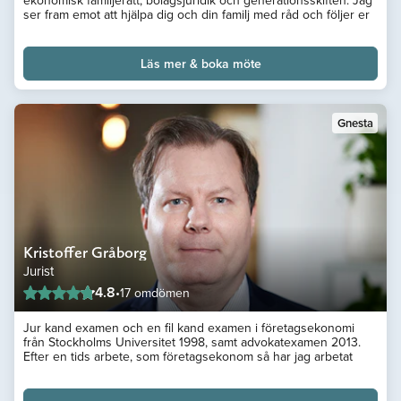
ekonomisk familjerätt, bolagsjuridik och generationsskiften. Jag
ser fram emot att hjälpa dig och din familj med råd och följer er
genom hela processen.
Läs mer & boka möte
Gnesta
Kristoffer Gråborg
Jurist
4.8
•
17 omdömen
Jur kand examen och en fil kand examen i företagsekonomi
från Stockholms Universitet 1998, samt advokatexamen 2013.
Efter en tids arbete, som företagsekonom så har jag arbetat
med familjerätt, fastighetsrätt och förmögenhetsrätt sedan
2005. Jag har en omfattande och flerårig erfarenhet av
tvistelösning och arbete som juridiskt ombud i tvistemål i allmän