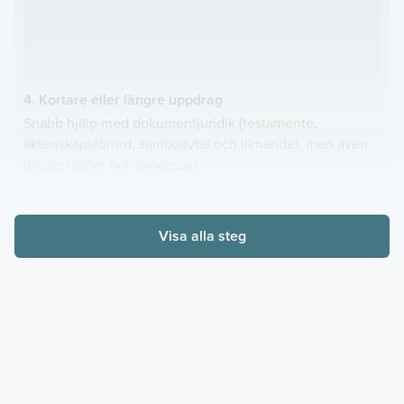
4. Kortare eller längre uppdrag
Snabb hjälp med dokumentjuridik (testamente,
äktenskapsförord, samboavtal och liknande), men även
längre tvister och processer.
Visa alla steg