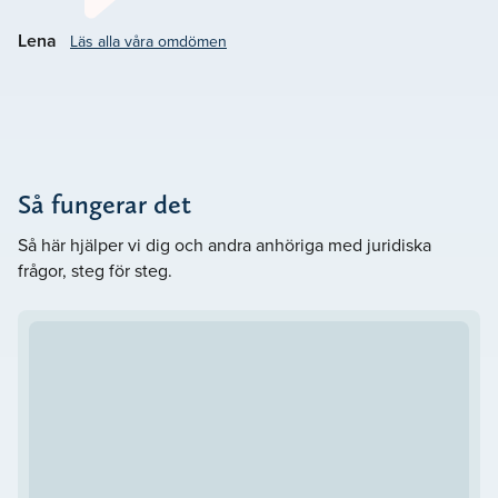
Jakobsberg. Vårt mål är att
.
Göra det svåra lättare
Lena
Läs alla våra omdömen
Så fungerar det
Så här hjälper vi dig och andra anhöriga med juridiska
frågor, steg för steg.