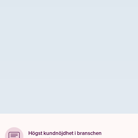
Högst kundnöjdhet i branschen