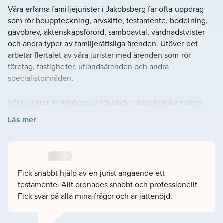
Våra erfarna familjejurister i Jakobsberg får ofta uppdrag
som rör bouppteckning, arvskifte, testamente, bodelning,
gåvobrev, äktenskapsförord, samboavtal, vårdnadstvister
och andra typer av familjerättsliga ärenden. Utöver det
arbetar flertalet av våra jurister med ärenden som rör
företag, fastigheter, utlandsärenden och andra
specialistområden.
Våra jurister är tillgängliga för såväl lokala fysiska möten,
som möten online. Vi anpassar oss efter din situation och
Läs mer
det som passar dig bäst.
Du kan själva välja jurist på hemsidan som du tycker passar
ditt ärende. Du kan läsa juristens omdömen, se deras
schema, bakgrund och utbildning. Om du hellre vill hjälper
Fick snabbt hjälp av en jurist angående ett
vi till att koppla ihop dig med en jurist som passar, fyll då i
testamente. Allt ordnades snabbt och professionellt.
vårt kontaktformulär så hör vi av oss snarast möjligt.
Fick svar på alla mina frågor och är jättenöjd.
– Välkommen att kontakta oss på Lavendla Juridik