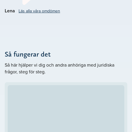
– Välkommen att kontakta oss på Lavendla Juridik
Lena
Läs alla våra omdömen
Norrbottens län. Vårt mål är att
.
Göra det svåra lättare
Så fungerar det
Så här hjälper vi dig och andra anhöriga med juridiska
frågor, steg för steg.