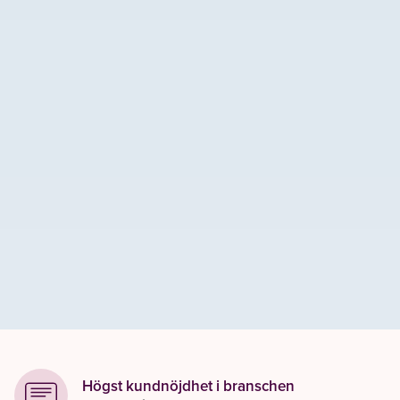
Högst kundnöjdhet i branschen