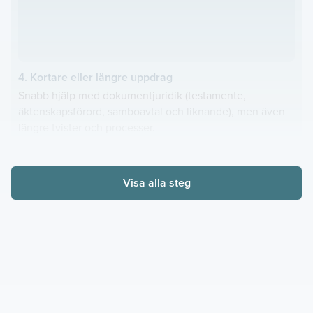
4. Kortare eller längre uppdrag
Snabb hjälp med dokumentjuridik (testamente,
äktenskapsförord, samboavtal och liknande), men även
längre tvister och processer.
Visa alla steg