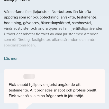
Våra erfarna familjejurister i Norrbottens län får ofta
uppdrag som rör bouppteckning, arvskifte, testamente,
bodelning, gåvobrev, äktenskapsförord, samboavtal,
vårdnadstvister och andra typer av familjerättsliga ärenden.
Utöver det arbetar flertalet av våra jurister med ärenden
som rör företag, fastigheter, utlandsärenden och andra
specialistområden.
Våra jurister är tillgängliga för såväl lokala fysiska möten,
Läs mer
som möten online. Vi anpassar oss efter din situation och
det som passar dig bäst.
Du kan själva välja jurist på hemsidan som du tycker passar
Fick snabbt hjälp av en jurist angående ett
ditt ärende. Du kan läsa juristens omdömen, se deras
testamente. Allt ordnades snabbt och professionellt.
schema, bakgrund och utbildning. Om du hellre vill hjälper
Fick svar på alla mina frågor och är jättenöjd.
vi till att koppla ihop dig med en jurist som passar, fyll då i
vårt kontaktformulär så hör vi av oss snarast möjligt.