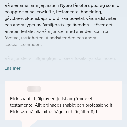
Våra erfarna familjejurister i Nybro får ofta uppdrag som rör
bouppteckning, arvskifte, testamente, bodelning,
gåvobrev, äktenskapsförord, samboavtal, vårdnadstvister
och andra typer av familjerättsliga ärenden. Utöver det
arbetar flertalet av våra jurister med ärenden som rör
företag, fastigheter, utlandsärenden och andra
specialistområden.
Våra jurister är tillgängliga för såväl lokala fysiska möten,
som möten online. Vi anpassar oss efter din situation och
Läs mer
det som passar dig bäst.
Du kan själva välja jurist på hemsidan som du tycker passar
ditt ärende. Du kan läsa juristens omdömen, se deras
schema, bakgrund och utbildning. Om du hellre vill hjälper
Fick snabbt hjälp av en jurist angående ett
vi till att koppla ihop dig med en jurist som passar, fyll då i
testamente. Allt ordnades snabbt och professionellt.
vårt kontaktformulär så hör vi av oss snarast möjligt.
Fick svar på alla mina frågor och är jättenöjd.
– Välkommen att kontakta oss på Lavendla Juridik Nybro.