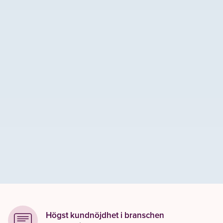
Högst kundnöjdhet i branschen