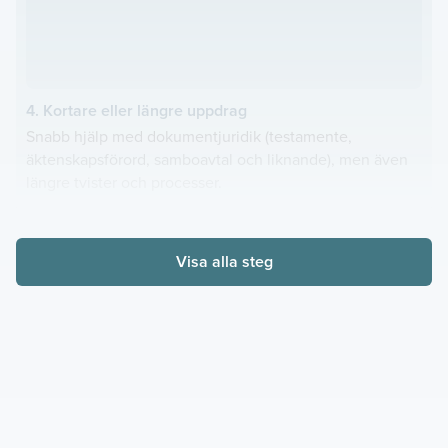
4. Kortare eller längre uppdrag
Snabb hjälp med dokumentjuridik (testamente,
äktenskapsförord, samboavtal och liknande), men även
längre tvister och processer.
Visa alla steg