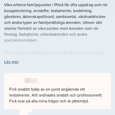
Våra erfarna familjejurister i Piteå får ofta uppdrag som rör
bouppteckning, arvskifte, testamente, bodelning,
gåvobrev, äktenskapsförord, samboavtal, vårdnadstvister
och andra typer av familjerättsliga ärenden. Utöver det
arbetar flertalet av våra jurister med ärenden som rör
företag, fastigheter, utlandsärenden och andra
specialistområden.
Våra jurister är tillgängliga för såväl lokala fysiska möten,
som möten online. Vi anpassar oss efter din situation och
Läs mer
det som passar dig bäst.
Du kan själva välja jurist på hemsidan som du tycker passar
ditt ärende. Du kan läsa juristens omdömen, se deras
schema, bakgrund och utbildning. Om du hellre vill hjälper
Fick snabbt hjälp av en jurist angående ett
vi till att koppla ihop dig med en jurist som passar, fyll då i
testamente. Allt ordnades snabbt och professionellt.
vårt kontaktformulär så hör vi av oss snarast möjligt.
Fick svar på alla mina frågor och är jättenöjd.
– Välkommen att kontakta oss på Lavendla Juridik Piteå.