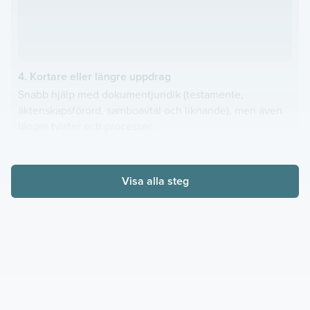
4. Kortare eller längre uppdrag
Snabb hjälp med dokumentjuridik (testamente,
äktenskapsförord, samboavtal och liknande), men även
längre tvister och processer.
Visa alla steg