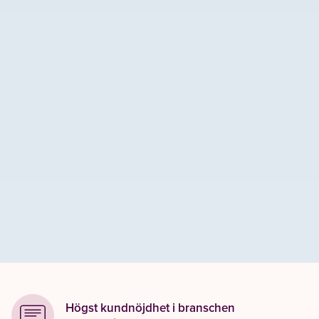
Högst kundnöjdhet i branschen