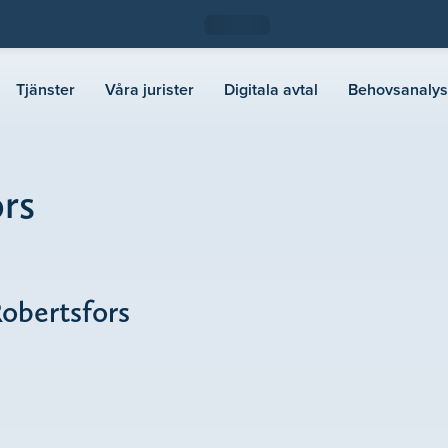
Tjänster
Våra jurister
Digitala avtal
Behovsanalys
ors
Robertsfors