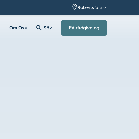
Robertsfors
Få rådgivning
Om Oss
Sök