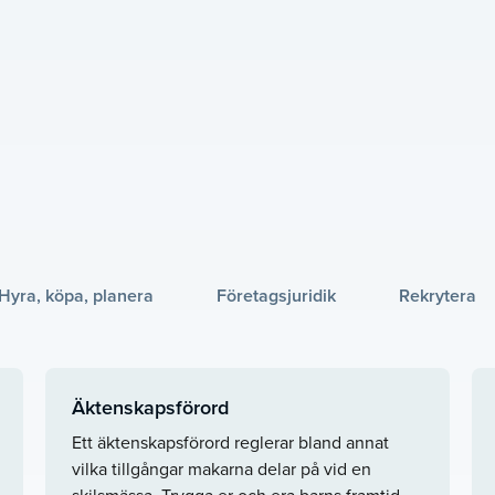
Hyra, köpa, planera
Företagsjuridik
Rekrytera
Äktenskapsförord
Ett äktenskapsförord reglerar bland annat
vilka tillgångar makarna delar på vid en
skilsmässa. Trygga er och era barns framtid –