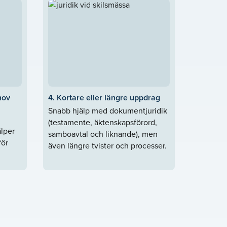
hov
4. Kortare eller längre uppdrag
Snabb hjälp med dokumentjuridik
(testamente, äktenskapsförord,
älper
samboavtal och liknande), men
för
även längre tvister och processer.