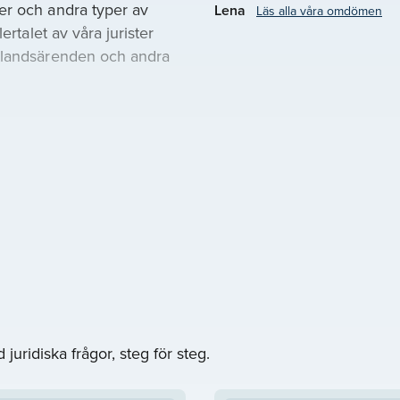
er och andra typer av
Lena
Läs alla våra omdömen
ertalet av våra jurister
utlandsärenden och andra
 fysiska möten, som möten
ch det som passar dig
u tycker passar ditt
 deras schema, bakgrund
ill att koppla ihop dig med
mulär så hör vi av oss
juridiska frågor, steg för steg.
ridik Robertsfors. Vårt