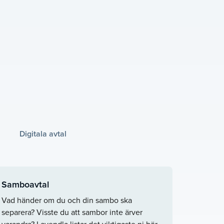
Digitala avtal
Samboavtal
Vad händer om du och din sambo ska
separera? Visste du att sambor inte ärver
varandra? Lavendla listar det viktigaste ni bör