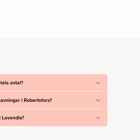
tala avtal?
vningar i Robertsfors?
l Lavendla?