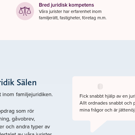
Bred juridisk kompetens
Våra jurister har erfarenhet inom
familjerätt, fastigheter, företag m.m.
idik Sälen
t inom familjejuridiken.
Fick snabbt hjälp av en ju
Allt ordnades snabbt och pr
mina frågor och är jättenöj
 uppdrag som rör
ning, gåvobrev,
er och andra typer av
ertalet av våra jurister