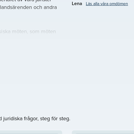
Lena
Läs alla våra omdömen
utlandsärenden och andra
 fysiska möten, som möten
ch det som passar dig
u tycker passar ditt
 deras schema, bakgrund
ill att koppla ihop dig med
mulär så hör vi av oss
ridik Sälen. Vårt mål är
juridiska frågor, steg för steg.