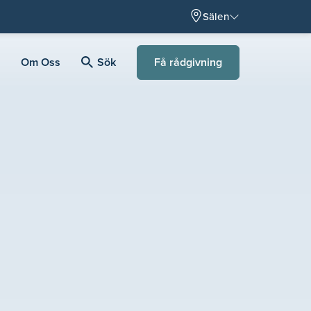
Sälen
Få rådgivning
Om Oss
Sök