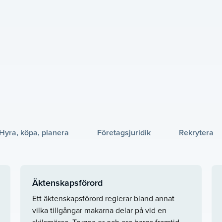
Hyra, köpa, planera
Företagsjuridik
Rekrytera
Äktenskapsförord
Ett äktenskapsförord reglerar bland annat
vilka tillgångar makarna delar på vid en
skilsmässa. Trygga er och era barns framtid –