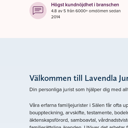
Högst kundnöjdhet i branschen
4.8 av 5 från 6000+ omdömen sedan
2014
Välkommen till Lavendla Jur
Din personliga jurist som hjälper dig med all
Våra erfarna familjejurister i Sälen får ofta
bouppteckning, arvskifte, testamente, bodel
äktenskapsförord, samboavtal, vårdnadstvist
familjerättsliga ärenden. Utöver det arbetar fl