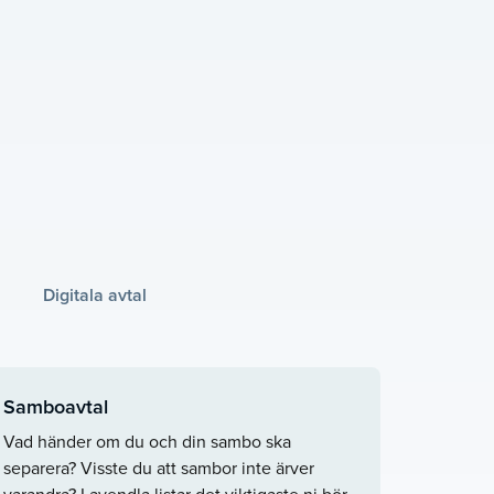
Digitala avtal
Samboavtal
Vad händer om du och din sambo ska
separera? Visste du att sambor inte ärver
varandra? Lavendla listar det viktigaste ni bör