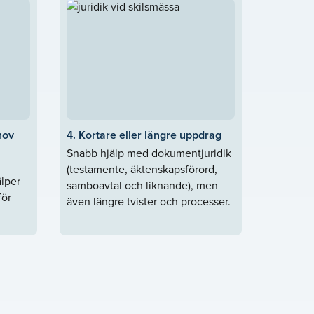
hov
4. Kortare eller längre uppdrag
Snabb hjälp med dokumentjuridik
(testamente, äktenskapsförord,
älper
samboavtal och liknande), men
för
även längre tvister och processer.