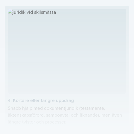
4. Kortare eller längre uppdrag
Snabb hjälp med dokumentjuridik (testamente,
äktenskapsförord, samboavtal och liknande), men även
längre tvister och processer.