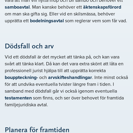
vara att man vill flytta ihop och bli sambo och behöver ett
samboavtal
. Man kanske behöver ett
äktenskapsförord
om man ska gifta sig. Eller vid en skilsmässa, behöver
upprätta ett
bodelningsavtal
som reglerar vem som får vad.
Dödsfall och arv
Vid ett dödsfall är det mycket att tänka på, och kan vara
svårt att tänka klart. Då kan det vara extra skönt att låta en
professionell jurist hjälpa till att upprätta korrekta
bouppteckning-
och
arvskifteshandlingar
. Inte minst också
för att undvika eventuella tvister längre fram i tiden. I
samband med dödsfall går vi också igenom eventuella
testamenten
som finns, och ser över behovet för framtida
familjejuridiska avtal.
Planera för framtiden