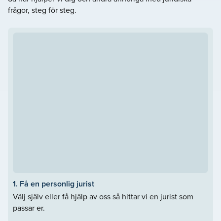
– Välkommen att kontakta oss på Lavendla Juridik
frågor, steg för steg.
Segeltorp. Vårt mål är att
.
Göra det svåra lättare
1. Få en personlig jurist
Välj själv eller få hjälp av oss så hittar vi en jurist som
passar er.