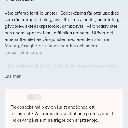
Våra erfarna familjejurister i Söderköping får ofta uppdrag
som rör bouppteckning, arvskifte, testamente, bodelning,
gåvobrev, äktenskapsförord, samboavtal, vårdnadstvister
och andra typer av familjerättsliga ärenden. Utöver det
arbetar flertalet av våra jurister med ärenden som rör
företag, fastigheter, utlandsärenden och andra
specialistområden.
Våra jurister är tillgängliga för såväl lokala fysiska möten,
som möten online. Vi anpassar oss efter din situation och
Läs mer
det som passar dig bäst.
Du kan själva välja jurist på hemsidan som du tycker passar
ditt ärende. Du kan läsa juristens omdömen, se deras
schema, bakgrund och utbildning. Om du hellre vill hjälper
Fick snabbt hjälp av en jurist angående ett
vi till att koppla ihop dig med en jurist som passar, fyll då i
testamente. Allt ordnades snabbt och professionellt.
vårt kontaktformulär så hör vi av oss snarast möjligt.
Fick svar på alla mina frågor och är jättenöjd.