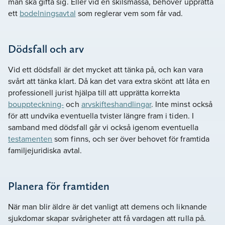
man ska gifta sig. Eller vid en skilsmässa, behöver upprätta
ett
bodelningsavtal
som reglerar vem som får vad.
Dödsfall och arv
Vid ett dödsfall är det mycket att tänka på, och kan vara
svårt att tänka klart. Då kan det vara extra skönt att låta en
professionell jurist hjälpa till att upprätta korrekta
bouppteckning-
och
arvskifteshandlingar
. Inte minst också
för att undvika eventuella tvister längre fram i tiden. I
samband med dödsfall går vi också igenom eventuella
testamenten
som finns, och ser över behovet för framtida
familjejuridiska avtal.
Planera för framtiden
När man blir äldre är det vanligt att demens och liknande
sjukdomar skapar svårigheter att få vardagen att rulla på.