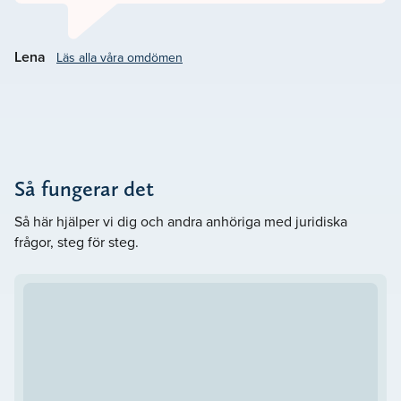
– Välkommen att kontakta oss på Lavendla Juridik
Söderköping. Vårt mål är att
.
Göra det svåra lättare
Lena
Läs alla våra omdömen
Så fungerar det
Så här hjälper vi dig och andra anhöriga med juridiska
frågor, steg för steg.