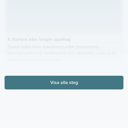
4. Kortare eller längre uppdrag
Snabb hjälp med dokumentjuridik (testamente,
äktenskapsförord, samboavtal och liknande), men även
längre tvister och processer.
Visa alla steg