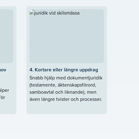
hov
4. Kortare eller längre uppdrag
Snabb hjälp med dokumentjuridik
(testamente, äktenskapsförord,
älper
samboavtal och liknande), men
för
även längre tvister och processer.