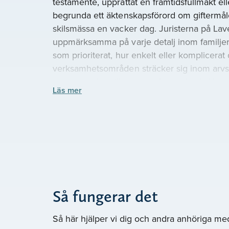
testamente, upprättat en framtidsfullmakt eller
begrunda ett äktenskapsförord om giftermålet 
skilsmässa en vacker dag. Juristerna på Lave
uppmärksamma på varje detalj inom familjerä
som prioriterat, hur enkelt eller komplicerat
verksamhetsområden sträcker sig inom arvsk
testamentshandlingar, samboavtal och äkten
Läs mer
bodelning, gåvobrev och dödsboanmälan sa
ämnesområden inom familjejuridik. Känner d
alltför mycket huvudbry i ditt liv på grund 
fordrar juridisk hjälp? Tveka inte att höra av di
juridikavdelning i Södertälje.
Din
personliga jurist hjälper di
Så fungerar det
bouppteckning, arvskifte etc.
Vi har alltid förordat trygghet och empati nä
Så här hjälper vi dig och andra anhöriga med 
fall. Det tänker vi fortsätta med – du har al