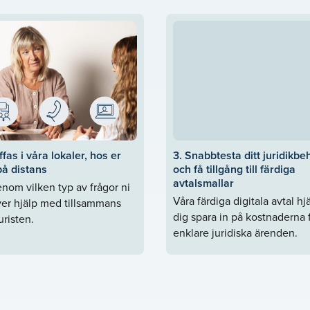
 hjälpen vi bistår med
Ö, där du slipper våndas
n tära på dig. Vårt mål
kunnig representant –
 då den ofta inbegriper
r hantering av
oblematiska. Våra
ade i familjerätt och
ffas i våra lokaler, hos er
3. Snabbtesta ditt juridikbe
om vi har inlett ett
på distans
och få tillgång till färdiga
 bidraget till en mycket
avtalsmallar
nom vilken typ av frågor ni
och boka in ett möte som
Våra färdiga digitala avtal hj
er hjälp med tillsammans
dig spara in på kostnaderna 
risten.
enklare juridiska ärenden.