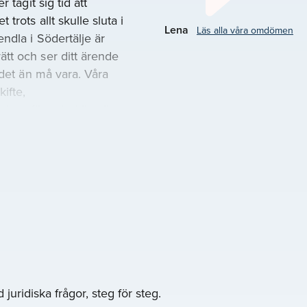
 tagit sig tid att
trots allt skulle sluta i
Lena
Läs alla våra omdömen
ndla i Södertälje är
tt och ser ditt ärende
 det än må vara. Våra
ifte,
skapsförord, skilsmässor,
mt många fler
u dig maktlös eller har
av en händelse som
g till vår
g med
r vi har arbetat med våra
juridiska frågor, steg för steg.
ltid en egen kontaktperson