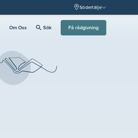
Södertälje
Få rådgivning
Om Oss
Sök