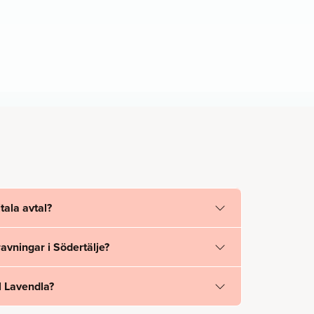
tala avtal?
vningar i Södertälje?
l Lavendla?