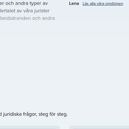
er och andra typer av
Lena
Läs alla våra omdömen
ertalet av våra jurister
utlandsärenden och andra
 fysiska möten, som möten
ch det som passar dig
u tycker passar ditt
 deras schema, bakgrund
ill att koppla ihop dig med
mulär så hör vi av oss
juridiska frågor, steg för steg.
uridik Uppvidinge. Vårt