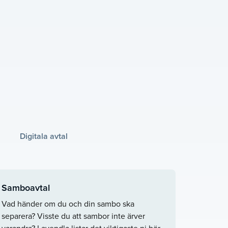
Digitala avtal
Samboavtal
Vad händer om du och din sambo ska
separera? Visste du att sambor inte ärver
varandra? Lavendla listar det viktigaste ni bör