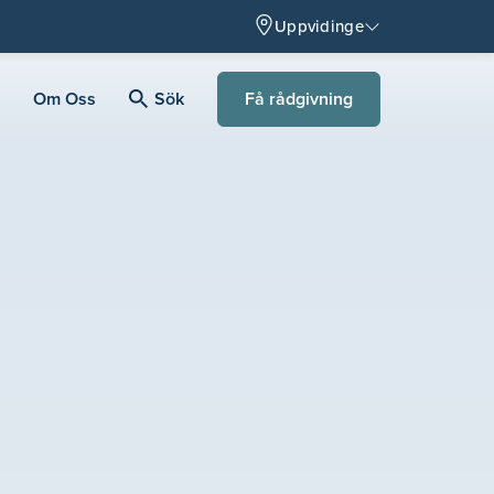
Uppvidinge
Få rådgivning
Om Oss
Sök