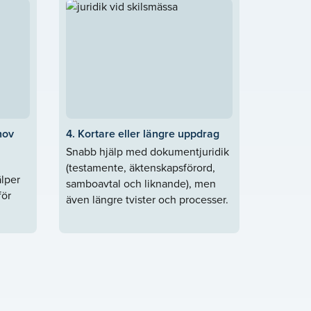
hov
4. Kortare eller längre uppdrag
Snabb hjälp med dokumentjuridik
(testamente, äktenskapsförord,
älper
samboavtal och liknande), men
för
även längre tvister och processer.