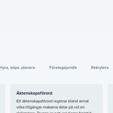
Hyra, köpa, planera
Företagsjuridik
Rekrytera
Äktenskapsförord
Ett äktenskapsförord reglerar bland annat
vilka tillgångar makarna delar på vid en
skilsmässa. Trygga er och era barns framtid –