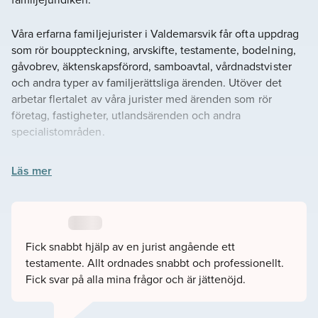
Våra erfarna familjejurister i Valdemarsvik får ofta uppdrag
som rör bouppteckning, arvskifte, testamente, bodelning,
gåvobrev, äktenskapsförord, samboavtal, vårdnadstvister
och andra typer av familjerättsliga ärenden. Utöver det
arbetar flertalet av våra jurister med ärenden som rör
företag, fastigheter, utlandsärenden och andra
specialistområden.
Våra jurister är tillgängliga för såväl lokala fysiska möten,
Läs mer
som möten online. Vi anpassar oss efter din situation och
det som passar dig bäst.
Du kan själva välja jurist på hemsidan som du tycker passar
Fick snabbt hjälp av en jurist angående ett
ditt ärende. Du kan läsa juristens omdömen, se deras
testamente. Allt ordnades snabbt och professionellt.
schema, bakgrund och utbildning. Om du hellre vill hjälper
Fick svar på alla mina frågor och är jättenöjd.
vi till att koppla ihop dig med en jurist som passar, fyll då i
vårt kontaktformulär så hör vi av oss snarast möjligt.