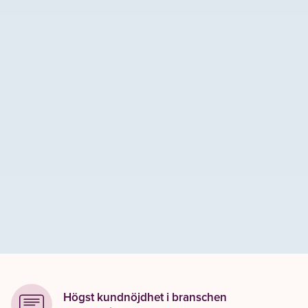
Högst kundnöjdhet i branschen