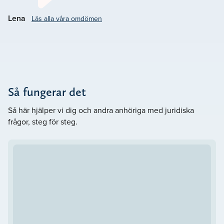
– Välkommen att kontakta oss på Lavendla Juridik
Lena
Läs alla våra omdömen
Valdemarsvik. Vårt mål är att
.
Göra det svåra lättare
Så fungerar det
Så här hjälper vi dig och andra anhöriga med juridiska
frågor, steg för steg.