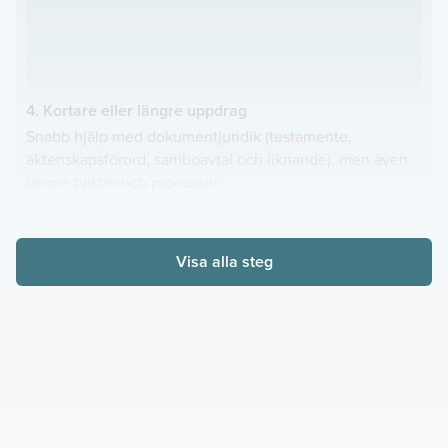
4. Kortare eller längre uppdrag
Snabb hjälp med dokumentjuridik (testamente,
äktenskapsförord, samboavtal och liknande), men även
längre tvister och processer.
Visa alla steg