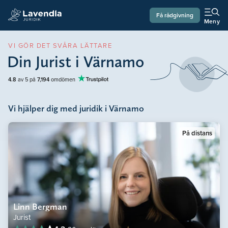
Få rådgivning
Meny
VI GÖR DET SVÅRA LÄTTARE
Din Jurist i Värnamo
4.8
av 5 på
7,194
omdömen
Vi hjälper dig med juridik i Värnamo
På distans
Linn Bergman
Jurist