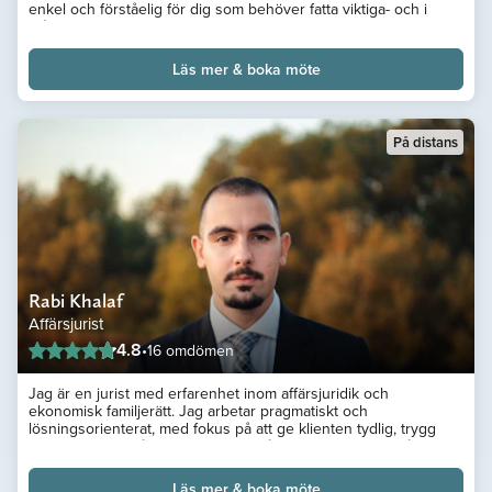
enkel och förståelig för dig som behöver fatta viktiga- och i
många fall livsavgörande beslut.
Hör av dig så kan jag vägleda dig i dina frågor.
Läs mer & boka möte
På distans
Rabi Khalaf
Affärsjurist
4.8
•
16 omdömen
Jag är en jurist med erfarenhet inom affärsjuridik och
ekonomisk familjerätt. Jag arbetar pragmatiskt och
lösningsorienterat, med fokus på att ge klienten tydlig, trygg
och användbar rådgivning. Jag bistår privatpersoner i frågor
som kräver juridisk precision, gott omdöme och förståelse för
både ekonomiska och personliga förhållanden. Genom att även
Läs mer & boka möte