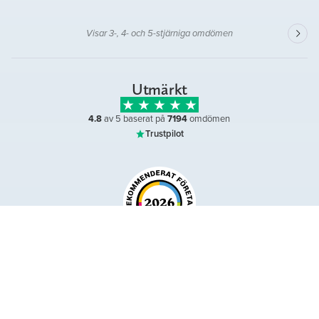
snabba svar och utmärkt vägledning med begravning, utformande
av gravsten och bouppteckning. Det är tydligt att Levendla och de
anställda har lång och gedigen erfarenhet av allt som ska göras
Visar 3-, 4- och 5-stjärniga omdömen
efter en nära anhörigs bortgång i kombination med bemötandet av
de anhöriga. Det har varit och är väldigt tryggt att ha kontakten
med Lavendla. Vi är väldigt tacksamma att vi valde just Lavendla
och rekommenderar starkt andra att vända sig till dem. Tack..
Utmärkt
4.8
av 5 baserat på
7194
omdömen
Trustpilot
Omdömen på
till och med augusti 2026