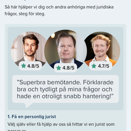
och många av våra tidigare kunder ger oss fina betyg och
Så här hjälper vi dig och andra anhöriga med juridiska
recensioner på Trustpilot. Gå gärna in och se vad våra
frågor, steg för steg.
nöjda kunder skriver om oss. På vår webbsida delar vi med
oss av vår mångåriga kompetens och erfarenhet inom
familjerätt. Här kan du läsa om vad som gäller vid till
exempel en arvstvist, bodelning eller juridik vid en
skilsmässa. Här hittar du även information om de olika
tjänster vi erbjuder inom familjerätt och kontaktuppgifter
direkt till våra jurister. Varmt välkommen att ringa oss på
Lavendla i Värnamo.
1. Få en personlig jurist
Välj själv eller få hjälp av oss så hittar vi en jurist som
passar er.