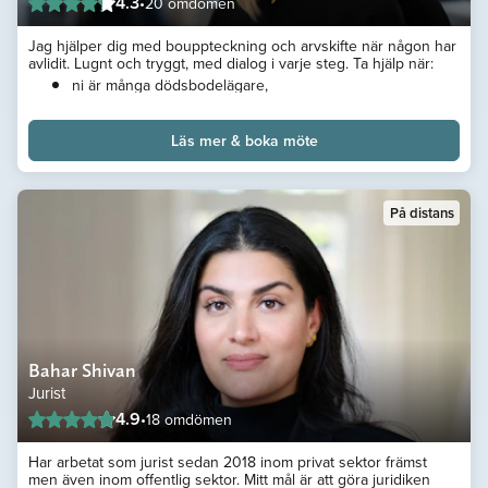
4.3
•
20 omdömen
Jag hjälper dig med bouppteckning och arvskifte när någon har
avlidit. Lugnt och tryggt, med dialog i varje steg. Ta hjälp när:
ni är många dödsbodelägare,
det finns testamente som ska tolkas,
särkullbarn,
Läs mer & boka möte
tidigare gåvor eller
det finns dödsbodelägare med olika intressen
Kontakta mig gärna för ett kostnadsfritt första samtal!
På distans
Bahar Shivan
Jurist
4.9
•
18 omdömen
Har arbetat som jurist sedan 2018 inom privat sektor främst
men även inom offentlig sektor. Mitt mål är att göra juridiken