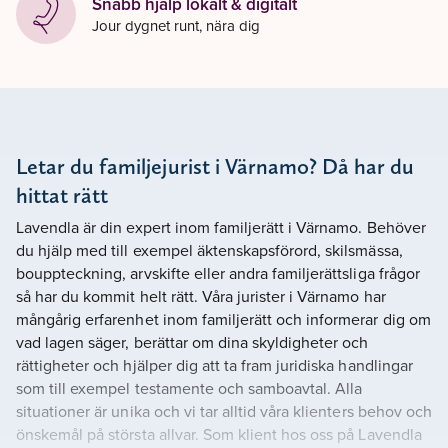
Snabb hjälp lokalt & digitalt
Jour dygnet runt, nära dig
Letar du familjejurist i Värnamo? Då har du
hittat rätt
Lavendla är din expert inom familjerätt i Värnamo. Behöver
du hjälp med till exempel äktenskapsförord, skilsmässa,
bouppteckning, arvskifte eller andra familjerättsliga frågor
så har du kommit helt rätt. Våra jurister i Värnamo har
mångårig erfarenhet inom familjerätt och informerar dig om
vad lagen säger, berättar om dina skyldigheter och
rättigheter och hjälper dig att ta fram juridiska handlingar
som till exempel testamente och samboavtal. Alla
situationer är unika och vi tar alltid våra klienters behov och
önskemål på största allvar. Som klient hos oss på Lavendla