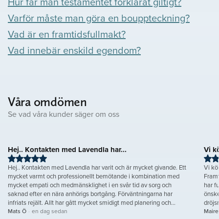
Hur får man testamentet förklarat giltigt?
Varför måste man göra en bouppteckning?
Vad är en framtidsfullmakt?
Vad innebär enskild egendom?
Våra omdömen
Se vad våra kunder säger om oss
Hej.. Kontakten med Lavendla har...
Vi kö
Hej.. Kontakten med Lavendla har varit och är mycket givande. Ett
Vi kö
mycket varmt och professionellt bemötande i kombination med
Framt
mycket empati och medmänsklighet i en svår tid av sorg och
har fu
saknad efter en nära anhörigs bortgång. Förväntningarna har
önske
infriats rejält. Allt har gått mycket smidigt med planering och
genomförande av det administrativa och det praktiska. Bra dialog,
Mats Ö
·
en dag sedan
Maire