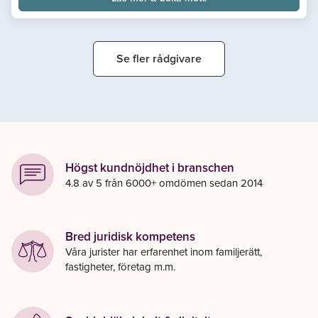
kunna arbeta på flera språk kan jag erbjuda rådgivning som är
både tillgänglig och förtroendeskapande.
Se fler rådgivare
Högst kundnöjdhet i branschen
4.8 av 5 från 6000+ omdömen sedan 2014
Bred juridisk kompetens
Våra jurister har erfarenhet inom familjerätt,
fastigheter, företag m.m.