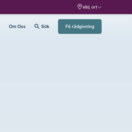
Välj ort
Få rådgivning
Om Oss
Sök