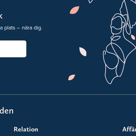
k
a plats – nära dig.
åden
Relation
Affä