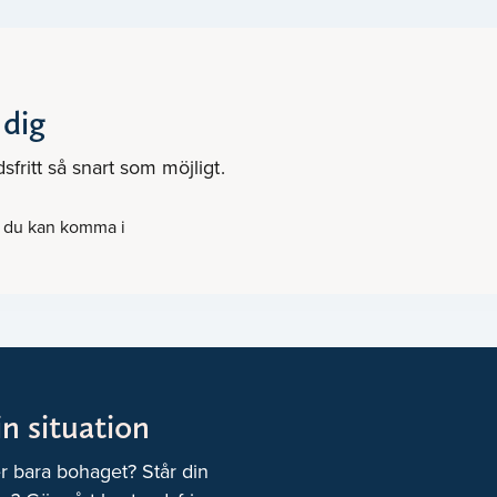
 dig
fritt så snart som möjligt.
m du kan komma i
in situation
er bara bohaget? Står din