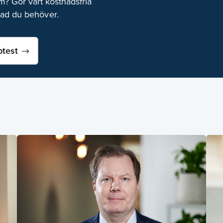
 Gör vårt kostnadsfria
vad du behöver.
btest