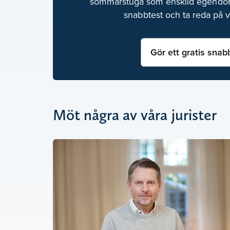
sommarstuga som enskild egendom?
snabbtest och ta reda på 
Gör ett gratis snab
Möt några av våra jurister