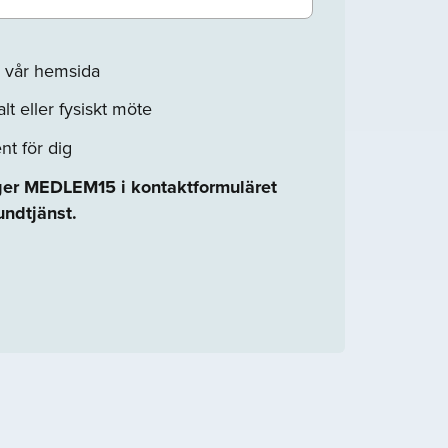
på vår hemsida
alt eller fysiskt möte
t för dig
er MEDLEM15 i kontaktformuläret
undtjänst.