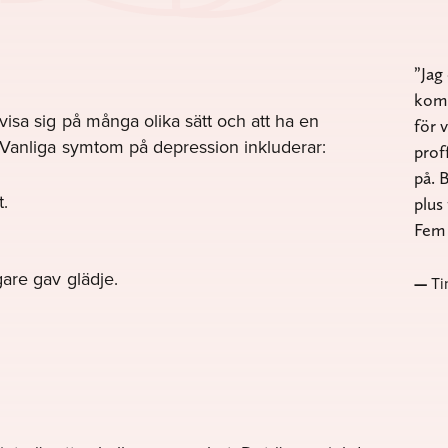
Jag
komm
sa sig på många olika sätt och att ha en
för 
 Vanliga symtom på depression inkluderar:
prof
på. 
t.
plus
Fem 
igare gav glädje.
Ti