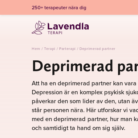
250+ terapeuter nära dig
Hem
/
Terapi
/
Parterapi
/
Deprimerad partner
Deprimerad pa
Att ha en deprimerad partner kan vara 
Depression är en komplex psykisk sju
påverkar den som lider av den, utan 
står personen nära. Här utforskar vi va
med en deprimerad partner, hur man ka
och samtidigt ta hand om sig själv.