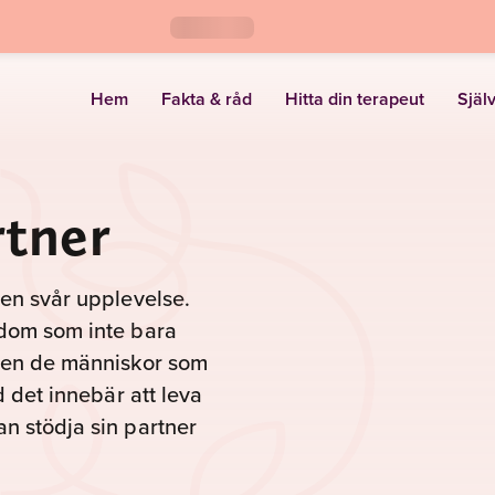
Hem
Fakta & råd
Hitta din terapeut
Själ
rtner
en svår upplevelse.
kdom som inte bara
även de människor som
d det innebär att leva
n stödja sin partner