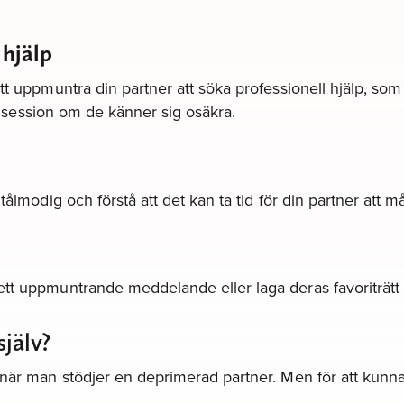
 hjälp
tt uppmuntra din partner att söka professionell hjälp, som
apisession om de känner sig osäkra.
ålmodig och förstå att det kan ta tid för din partner att må
tt uppmuntrande meddelande eller laga deras favoriträtt k
jälv?
v när man stödjer en deprimerad partner. Men för att kun