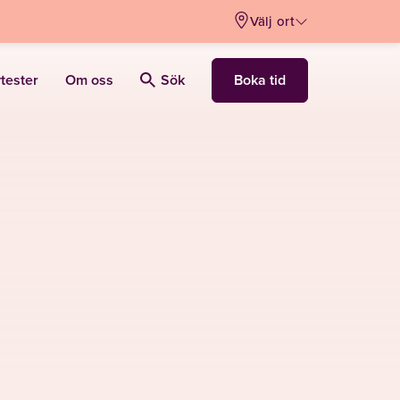
Välj ort
Boka tid
vtester
Om oss
Sök