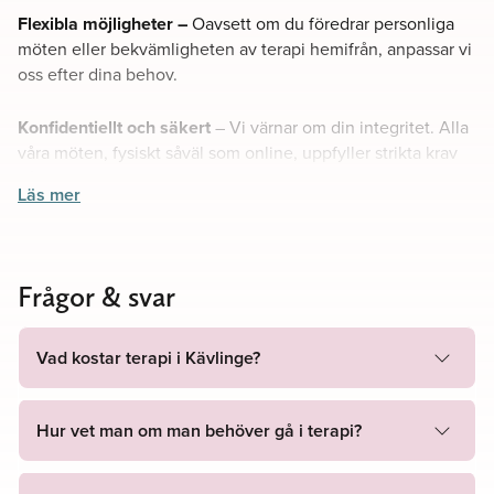
Flexibla möjligheter –
Oavsett om du föredrar personliga
möten eller bekvämligheten av terapi hemifrån, anpassar vi
oss efter dina behov.
Konfidentiellt och säkert
– Vi värnar om din integritet. Alla
våra möten, fysiskt såväl som online, uppfyller strikta krav
på säkerhet och sekretess.
Läs mer
På plats och på distans
På plats –
På många orter kan du komma till en av våra
Frågor & svar
lokaler för en mer traditionell terapi-upplevelse. Här kan du
i lugn och ro samtala med din terapeut i en trygg och
avslappnad miljö.
Vad kostar terapi i Kävlinge?
På distans
– Med vår videomötestjänst får du samma
Hur vet man om man behöver gå i terapi?
högkvalitativa terapi bekvämt hemifrån. Det enda du
behöver är en internetanslutning och en enhet med
kamera och mikrofon.