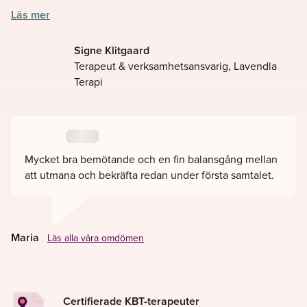
tillgänglighet, kundomdömen och andra faktorer du tycker
Läs mer
är viktiga. Du väljer om du vill träffas fysiskt eller online,
eller kanske en kombination? Du bestämmer vad som
Signe Klitgaard
känns bäst utifrån din situation.
Terapeut & verksamhetsansvarig, Lavendla
Terapi
– Vårt mål är att Göra det svåra lättare. Välkommen att boka
KBT hos Lavendla
i Nacka.
Mycket bra bemötande och en fin balansgång mellan
att utmana och bekräfta redan under första samtalet.
Maria
Läs alla våra omdömen
Certifierade KBT-terapeuter