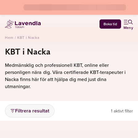
Boka tid
Meny
Hem
/
KBT i Nacka
KBT i Nacka
Medmänsklig och professionell KBT, online eller
personligen nära dig. Våra certifierade KBT-terapeuter i
Nacka finns här för att hjälpa dig med just dina
utmaningar.
Filtrera resultat
1 aktivt filter