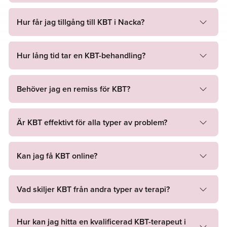
Är du redo att ta det första steget mot bättre mental hälsa?
Boka en session med en av våra terapeuter direkt. Vi är här
Hur får jag tillgång till KBT i Nacka?
för att göra din resa mot välbefinnande lättare och mer
tillgänglig.
Hur lång tid tar en KBT-behandling?
Fördelar med KBT hos Lavendla
Förbättrad självkännedom:
Lär dig att identifiera och
Behöver jag en remiss för KBT?
förändra negativa tankemönster.
Praktiska verktyg:
Få verktyg för att hantera stress och
Är KBT effektivt för alla typer av problem?
ångest mer effektivt.
Kan jag få KBT online?
Minskade symptom av psykiska problem:
KBT är effektivt
för att behandla ångest, depression och andra psykiska
tillstånd.
Vad skiljer KBT från andra typer av terapi?
Kognitiv beteendeterapi (KBT) har vuxit sig stark som en av
de mest effektiva metoderna för att hantera psykiska
Hur kan jag hitta en kvalificerad KBT-terapeut i