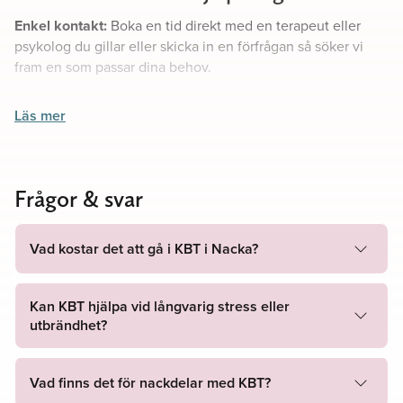
Enkel kontakt:
Boka en tid direkt med en terapeut eller
psykolog du gillar eller skicka in en förfrågan så söker vi
fram en som passar dina behov.
Flexibla mötesalternativ:
Träffa din terapeut i en av våra
Läs mer
möteslokaler eller delta i sessioner via vår säkra
videomötestjänst, bekvämt från ditt eget hem.
Frågor & svar
Skräddarsydd terapiplan:
Vi utformar en personlig
terapiplan som tar hänsyn till dina unika omständigheter.
Vad kostar det att gå i KBT i Nacka?
Empati och expertis
Våra terapeuter och psykologer är inte bara högt
Kan KBT hjälpa vid långvarig stress eller
kvalificerade, utan också djupt engagerade i varje klient.
utbrändhet?
De erbjuder en förstående, icke-dömande miljö där du kan
känna dig trygg.
Vad finns det för nackdelar med KBT?