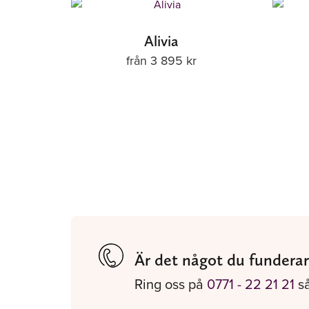
Alivia
från
3 895
kr
Är det något du funderar
Ring oss på
0771 - 22 21 21
så