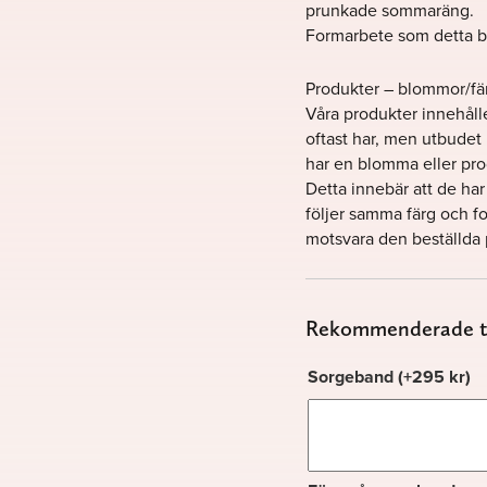
prunkade sommaräng.
Formarbete som detta bö
Produkter – blommor/fä
Våra produkter innehålle
oftast har, men utbudet ka
har en blomma eller prod
Detta innebär att de har
följer samma färg och form
motsvara den beställda
Rekommenderade ti
Sorgeband
(+
295
kr
)