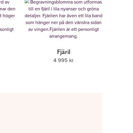
Fjäril
4 995
kr