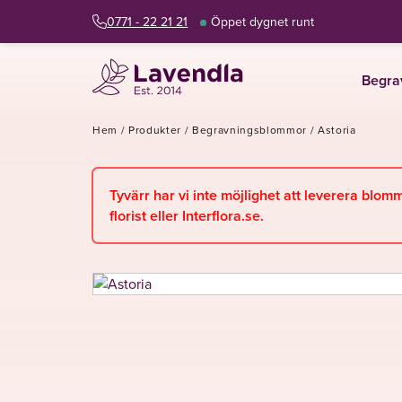
0771 - 22 21 21
Öppet dygnet runt
Begra
Hem
/
Produkter
/
Begravningsblommor
/
Astoria
Tyvärr har vi inte möjlighet att leverera blom
florist eller Interflora.se.