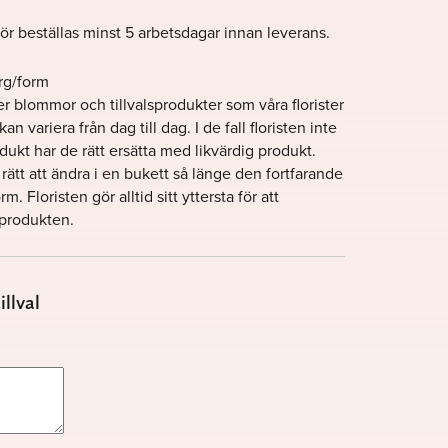
r beställas minst 5 arbetsdagar innan leverans.
rg/form
r blommor och tillvalsprodukter som våra florister
n variera från dag till dag. I de fall floristen inte
ukt har de rätt ersätta med likvärdig produkt.
 rätt att ändra i en bukett så länge den fortfarande
. Floristen gör alltid sitt yttersta för att
 produkten.
llval