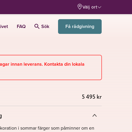
Välj ort
Få rådgivning
ivet
FAQ
Sök
dagar innan leverans. Kontakta din lokala
5 495
kr
g
koration i sommar färger som påminner om en