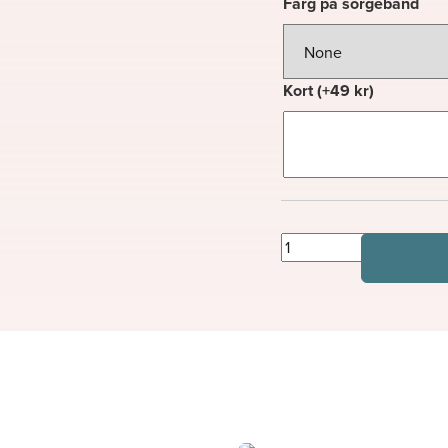
Färg på sorgeband
Kort
(+
49
kr
)
Astoria
mängd