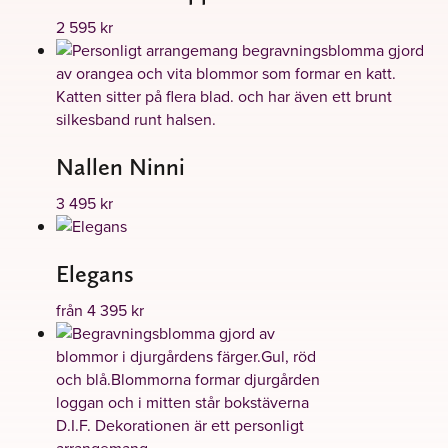
2 595
kr
Nallen Ninni
3 495
kr
Elegans
från
4 395
kr