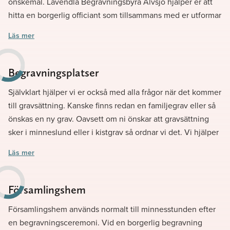
önskemål. Lavendla Begravningsbyrå Älvsjö hjälper er att
hitta en borgerlig officiant som tillsammans med er utformar
ceremonin så som ni önskar. Ceremonin hålls i ett kapell till
Läs mer
skillnad från den kyrkliga begravningen som hålls i kyrkan.
Välkommen att boka
Begravningsplatser
Självklart hjälper vi er också med alla frågor när det kommer
till gravsättning. Kanske finns redan en familjegrav eller så
önskas en ny grav. Oavsett om ni önskar att gravsättning
sker i minneslund eller i kistgrav så ordnar vi det. Vi hjälper
er att reda ut alla eventuella frågetecken. Och kom ihåg,
Läs mer
hos oss finns inga dumma frågor. Det är alltid bättre att
fråga en gång för mycket.
Församlingshem
Församlingshem används normalt till minnesstunden efter
en begravningsceremoni. Vid en borgerlig begravning