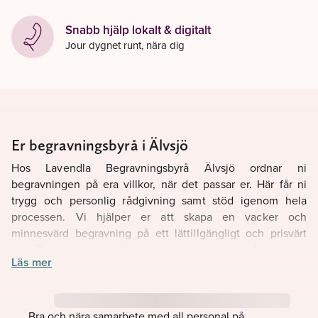
Snabb hjälp lokalt & digitalt
Jour dygnet runt, nära dig
Er begravningsbyrå i Älvsjö
Hos Lavendla Begravningsbyrå Älvsjö ordnar ni
begravningen på era villkor, när det passar er. Här får ni
trygg och personlig rådgivning samt stöd igenom hela
processen. Vi hjälper er att skapa en vacker och
minnesvärd begravning på ett lättillgängligt och prisvärt
sätt. Planera och boka begravningen direkt på vår hemsida
Läs mer
eller ring oss. Det finns även möjlighet att boka in ett
hembesök där vi i lugn och ro kan gå igenom allt det
viktiga kring begravningen.
Bra och nära samarbete med all personal på