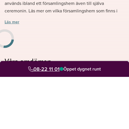
används ibland ett församlingshem även till själva
ceremonin. Läs mer om vilka församlingshem som finns i
din närhet.
Läs mer
Våra omdömen
08-22 11 01
Se vad våra kunder säger om oss
Öppet dygnet runt
Din personliga rådgivare hjälper dig med allt