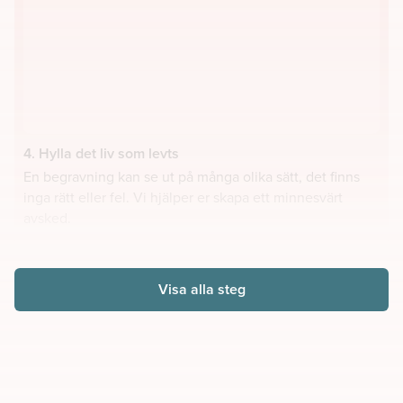
4. Hylla det liv som levts
En begravning kan se ut på många olika sätt, det finns
inga rätt eller fel. Vi hjälper er skapa ett minnesvärt
avsked.
Visa alla steg