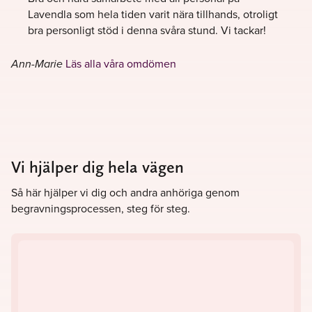
Lavendla som hela tiden varit nära tillhands, otroligt
Hos Lavendla Begravningsbyrå Älvsjö är det tryggt att
bra personligt stöd i denna svåra stund. Vi tackar!
skapa ett personligt och vackert avsked. Kontakta oss
redan idag, vi finns här för er. Välkommen till oss på
Lavendla!
Läs alla våra omdömen
Ann-Marie
Vi hjälper dig hela vägen
Så här hjälper vi dig och andra anhöriga genom
begravningsprocessen, steg för steg.