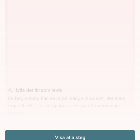
4. Hylla det liv som levts
En begravning kan se ut på många olika sätt, det finns
inga rätt eller fel. Vi hjälper er skapa ett minnesvärt
avsked.
Visa alla steg