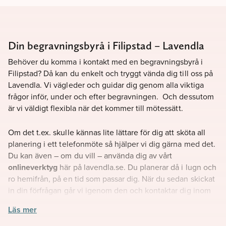
Din begravningsbyrå i Filipstad – Lavendla
Behöver du komma i kontakt med en begravningsbyrå i
Filipstad? Då kan du enkelt och tryggt vända dig till oss på
Lavendla. Vi vägleder och guidar dig genom alla viktiga
frågor inför, under och efter begravningen. Och dessutom
är vi väldigt flexibla när det kommer till mötessätt.
Om det t.ex. skulle kännas lite lättare för dig att sköta all
planering i ett telefonmöte så hjälper vi dig gärna med det.
Du kan även – om du vill – använda dig av vårt
onlineverktyg
här på lavendla.se. Du planerar då i lugn och
ro hemifrån, på en tid som passar dig. När du sedan skickat
in din förfrågan går vi igenom den och kontaktar dig inom
24 timmar. Du får då prata med din personliga rådgivare.
Läs mer
Tillsammans stämmer ni av dina önskemål och säkerställer
så sätt att allt blir korrekt.