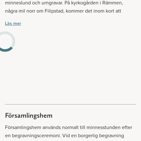
istället att pryda kistan med blommor.
minneslund och urngravar. På kyrkogården i Rämmen,
några mil norr om Filipstad, kommer det inom kort att
invigas ett muslimskt gravkvarter enligt beslut i Kyrkorådet.
Läs mer
Församlingshem
Församlingshem används normalt till minnesstunden efter
en begravningsceremoni. Vid en borgerlig begravning