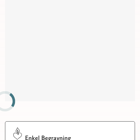
Kyrkor
Kapell
Begravningsplatser
Församlingshem
Möteslokaler
Enkel Begravning