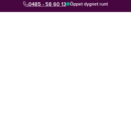
0485 - 58 60 13
Se vad våra kunder säger om oss
Öppet dygnet runt
Din personliga rådgivare hjälper dig med allt
4.8 av 5 från 7000+ omdömen sedan 2014
Snabb hjälp lokalt och digitalt. Jour dygnet runt