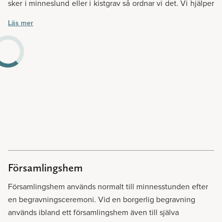
Boka borgerlig begravning hos Lavendla Begravningsbyrå
sker i minneslund eller i kistgrav så ordnar vi det. Vi hjälper
Mörbylånga.
er att reda ut alla eventuella frågetecken. Och kom ihåg,
Läs mer
hos oss finns inga dumma frågor. Det är alltid bättre att
fråga en gång för mycket.
Har ni frågor kring gravsättning så hjälper vi på Lavendla
Begravningsbyrå Mörbylånga till.
Församlingshem
Församlingshem används normalt till minnesstunden efter
en begravningsceremoni. Vid en borgerlig begravning
används ibland ett församlingshem även till själva