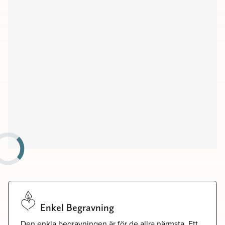
Kapell
Begravningsplatser
Församlingshem
Möteslokaler
Enkel Begravning
Den enkla begravningen är för de allra närmsta. Ett