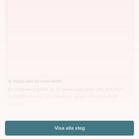
4. Hylla det liv som levts
En begravning kan se ut på många olika sätt, det finns
inga rätt eller fel. Vi hjälper er skapa ett minnesvärt
avsked.
Visa alla steg