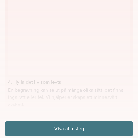
4. Hylla det liv som levts
En begravning kan se ut på många olika sätt, det finns
inga rätt eller fel. Vi hjälper er skapa ett minnesvärt
avsked.
Visa alla steg