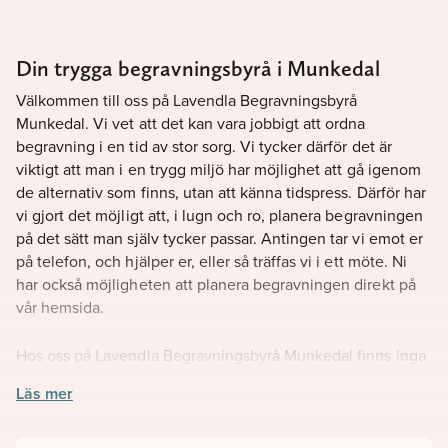
Din trygga begravningsbyrå i Munkedal
Välkommen till oss på Lavendla Begravningsbyrå
Munkedal. Vi vet att det kan vara jobbigt att ordna
begravning i en tid av stor sorg. Vi tycker därför det är
viktigt att man i en trygg miljö har möjlighet att gå igenom
de alternativ som finns, utan att känna tidspress. Därför har
vi gjort det möjligt att, i lugn och ro, planera begravningen
på det sätt man själv tycker passar. Antingen tar vi emot er
på telefon, och hjälper er, eller så träffas vi i ett möte. Ni
har också möjligheten att planera begravningen direkt på
vår hemsida.
Hos oss på Lavendla Begravningsbyrå Munkedal finns inga
dumma frågor. Välkommen att kontakta oss när ni behöver
Läs mer
vår hjälp.