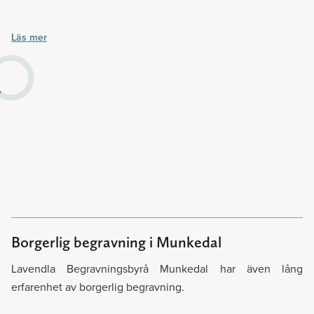
En ceremoni med traditionella och kristna förtecken som
Läs mer
leds av församlingens präst i enlighet med svenska kyrkans
ordning. Har ni frågor kring kyrklig begravning så hjälper vi
på Lavendla Begravningsbyrå Munkedal er gärna. Nedan
presenteras ett urval av kyrkor i Munkedals kommun:
Bärfendals kyrka, Foss kyrka, Hede kyrka, Båby kyrka,
Krokstads kyrka, Sanne kyrka, Svarteborgs kyrka och Valbo-
Ryrs kyrka.
Välkommen att boka kyrklig begravning hos Lavendla
Begravningsbyrå Munkedal.
Borgerlig begravning i Munkedal
Lavendla Begravningsbyrå Munkedal har även lång
erfarenhet av borgerlig begravning.