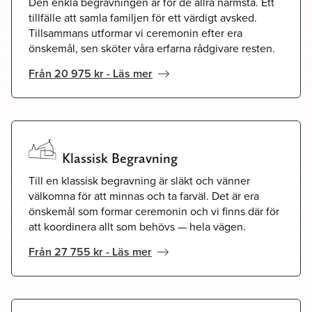
Den enkla begravningen är för de allra närmsta. Ett
tillfälle att samla familjen för ett värdigt avsked.
Tillsammans utformar vi ceremonin efter era
önskemål, sen sköter våra erfarna rådgivare resten.
Från 20 975 kr - Läs mer
Klassisk Begravning
Till en klassisk begravning är släkt och vänner
välkomna för att minnas och ta farväl. Det är era
önskemål som formar ceremonin och vi finns där för
att koordinera allt som behövs — hela vägen.
Från 27 755 kr - Läs mer