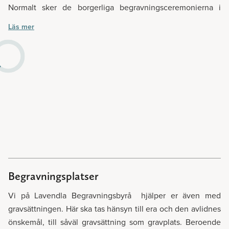
Normalt sker de borgerliga begravningsceremonierna i
kapell, som upplåts utan extra kostnad. Men liksom allt
Läs mer
annat i de borgerliga ceremonierna kan allt anpassas efter
personliga önskemål. Tillsammans med vår borgerliga
officiant utformar ni en vacker och minnesvärd ceremoni.
Har ni frågor om borgerlig begravning är ni varmt välkomna
att kontakta oss på Lavendla Begravningsbyrå Munkedal.
Välkommen att boka borgerlig begravning hos Lavendla
Begravningsbyrå Munkedal.
Begravningsplatser
Vi på Lavendla Begravningsbyrå hjälper er även med
gravsättningen. Här ska tas hänsyn till era och den avlidnes
önskemål, till såväl gravsättning som gravplats. Beroende