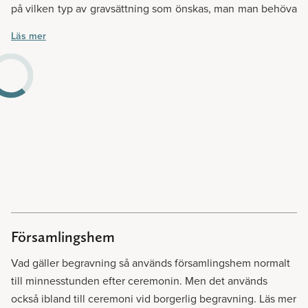
på vilken typ av gravsättning som önskas, man man behöva
välja en annan kyrkogård än vad som var tänkt från början
Läs mer
på grund av platsbrist eller liknande.
Dessa kyrkogårdar och gravplatser finns i Munkedal:
Bärfendals kyrkogård, Foss kyrkogård, Hede kyrkogård,
Håby kyrkogård, Krokstads kyrkogård, Sanne kyrkogård och
Svarteborgs kyrkogård.
Församlingshem
Vad gäller begravning så används församlingshem normalt
till minnesstunden efter ceremonin. Men det används
också ibland till ceremoni vid borgerlig begravning. Läs mer