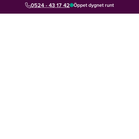
0524 - 43 17 42
Se vad våra kunder säger om oss
Öppet dygnet runt
Din personliga rådgivare hjälper dig med allt
4.8 av 5 från 7000+ omdömen sedan 2014
Snabb hjälp lokalt och digitalt. Jour dygnet runt