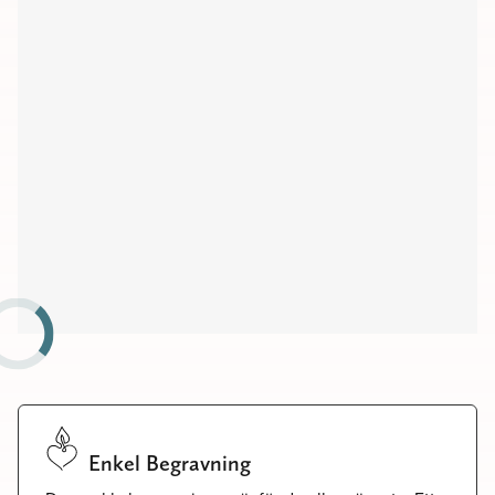
Kapell
Begravningsplatser
Församlingshem
Möteslokaler
Enkel Begravning