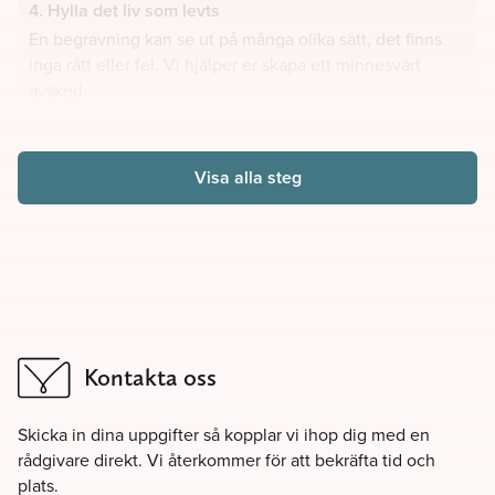
4. Hylla det liv som levts
En begravning kan se ut på många olika sätt, det finns
inga rätt eller fel. Vi hjälper er skapa ett minnesvärt
avsked.
Visa alla steg
Kontakta oss
Skicka in dina uppgifter så kopplar vi ihop dig med en
rådgivare direkt. Vi återkommer för att bekräfta tid och
plats.