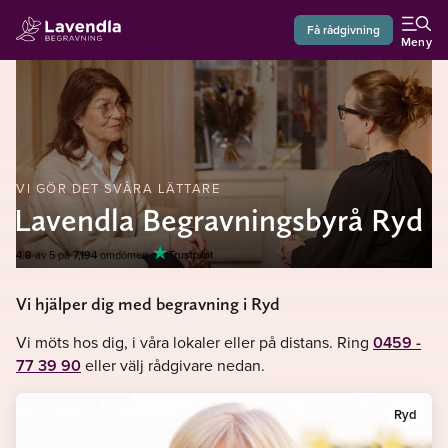
Få rådgivning
Meny
VI GÖR DET SVÅRA LÄTTARE
Lavendla Begravningsbyrå Ryd
4.8
av 5 på
7,194
omdömen
Vi hjälper dig med begravning i Ryd
Vi möts hos dig, i våra lokaler eller på distans. Ring
0459 -
77 39 90
eller välj rådgivare nedan.
Ryd