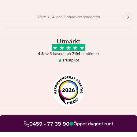
Visar 3-, 4- och 5-stjärniga omdömen
Utmärkt
4.8
av 5 baserat på
7194
omdömen
Trustpilot
Omdömen på
0459 - 77 39 90
Öppet dygnet runt
till och med augusti 2026