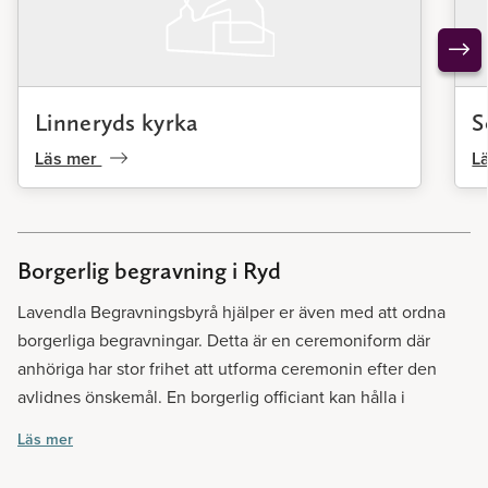
Kontakta oss på Lavendla Begravningsbyrå för att få svar på
era frågor.
Linneryds kyrka
S
Läs mer
L
Borgerlig begravning i Ryd
Lavendla Begravningsbyrå hjälper er även med att ordna
borgerliga begravningar. Detta är en ceremoniform där
anhöriga har stor frihet att utforma ceremonin efter den
avlidnes önskemål. En borgerlig officiant kan hålla i
ceremonin, men en nära vän kan också göra det –
Läs mer
valfriheten är som sagt stor. Trots att en borgerlig ceremoni
inte har någon direkt religiös koppling så har de inte sällan