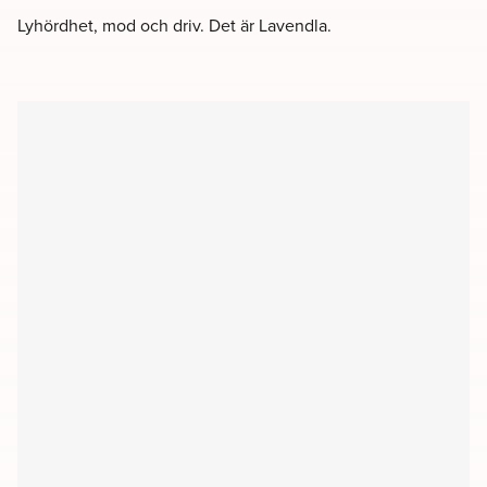
Lyhördhet, mod och driv. Det är Lavendla.
Filter
Kyrkor
Kapell
Begravningsplatser
Församlingshem
Möteslokaler