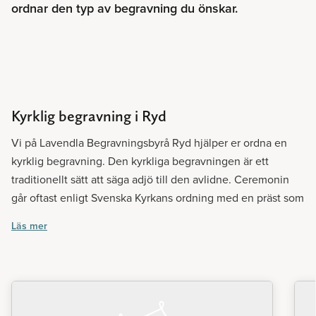
ordnar den typ av begravning du önskar.
Kyrklig begravning i Ryd
Vi på Lavendla Begravningsbyrå Ryd hjälper er ordna en
kyrklig begravning. Den kyrkliga begravningen är ett
traditionellt sätt att säga adjö till den avlidne. Ceremonin
går oftast enligt Svenska Kyrkans ordning med en präst som
ni blir tilldelade strax efter att ni gjort er bokning hos oss.
Läs mer
Det finns även många andra kyrkliga samfund, så som
exempelvis Pingstkyrkan och Missionskyrkan, där
församlingens pastor håller i ceremonin. Dessa ceremonier
kan skilja sig något från Svenska Kyrkans ordning.