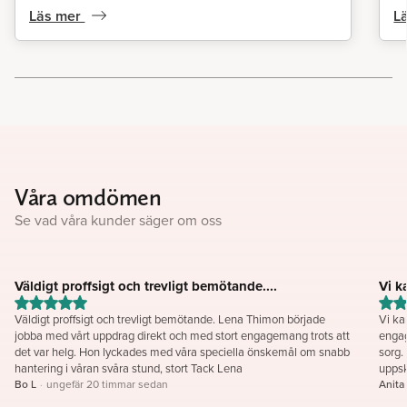
Läs mer
L
Våra omdömen
Se vad våra kunder säger om oss
Väldigt proffsigt och trevligt bemötande....
Vi k
Väldigt proffsigt och trevligt bemötande. Lena Thimon började
Vi k
jobba med vårt uppdrag direkt och med stort engagemang trots att
engag
det var helg. Hon lyckades med våra speciella önskemål om snabb
sorg.
hantering i våran svåra stund, stort Tack Lena
Bo L
·
ungefär 20 timmar sedan
Anita