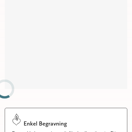
Kapell
Begravningsplatser
Församlingshem
Möteslokaler
Enkel Begravning