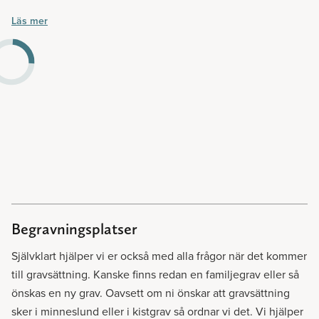
utformar ceremonin så som ni önskar. Ceremonin hålls i ett
Läs mer
kapell till skillnad från den kyrkliga begravningen som hålls
i kyrkan.
Begravningsplatser
Självklart hjälper vi er också med alla frågor när det kommer
till gravsättning. Kanske finns redan en familjegrav eller så
önskas en ny grav. Oavsett om ni önskar att gravsättning
sker i minneslund eller i kistgrav så ordnar vi det. Vi hjälper