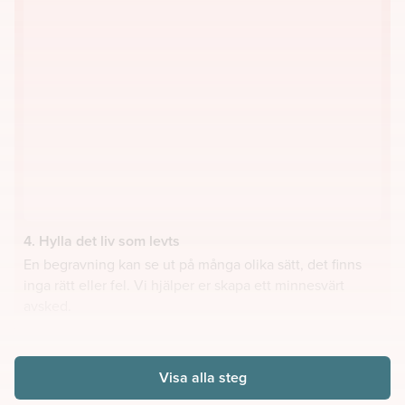
4. Hylla det liv som levts
En begravning kan se ut på många olika sätt, det finns
inga rätt eller fel. Vi hjälper er skapa ett minnesvärt
avsked.
Visa alla steg