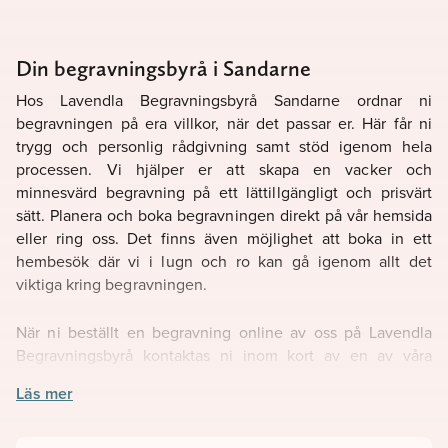
Din begravningsbyrå i Sandarne
Hos Lavendla Begravningsbyrå Sandarne ordnar ni
begravningen på era villkor, när det passar er. Här får ni
trygg och personlig rådgivning samt stöd igenom hela
processen. Vi hjälper er att skapa en vacker och
minnesvärd begravning på ett lättillgängligt och prisvärt
sätt. Planera och boka begravningen direkt på vår hemsida
eller ring oss. Det finns även möjlighet att boka in ett
hembesök där vi i lugn och ro kan gå igenom allt det
viktiga kring begravningen.
När ni beställt en begravning online av oss på Lavendla
Begravningsbyrå kontaktas ni inom kort av en av våra
begravningsrådgivare. Vi går tillsammans igenom er
Läs mer
beställning steg för steg för att säkerställa att ingenting har
glömts bort. Hos Lavendla Begravningsbyrå är det tryggt att
skapa ett personligt och vackert avsked. Kontakta oss