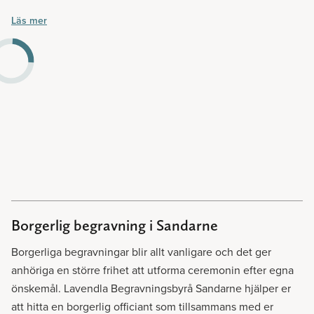
avlidne. Vi på Lavendla Begravningsbyrå hjälper er gärna
Läs mer
att ordna en
kyrklig begravning.
Borgerlig begravning i Sandarne
Borgerliga begravningar blir allt vanligare och det ger
anhöriga en större frihet att utforma ceremonin efter egna
önskemål. Lavendla Begravningsbyrå Sandarne hjälper er
att hitta en borgerlig officiant som tillsammans med er