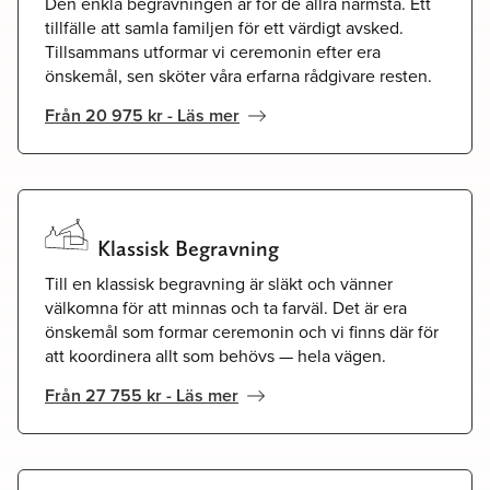
Den enkla begravningen är för de allra närmsta. Ett
tillfälle att samla familjen för ett värdigt avsked.
Tillsammans utformar vi ceremonin efter era
önskemål, sen sköter våra erfarna rådgivare resten.
Från 20 975 kr - Läs mer
Klassisk Begravning
Till en klassisk begravning är släkt och vänner
välkomna för att minnas och ta farväl. Det är era
önskemål som formar ceremonin och vi finns där för
att koordinera allt som behövs — hela vägen.
Från 27 755 kr - Läs mer