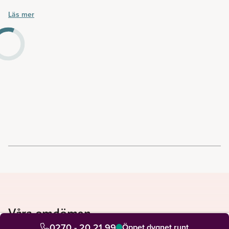
din närhet.
Läs mer
Våra omdömen
Se vad våra kunder säger om oss
0270 - 20 21 99
Öppet dygnet runt