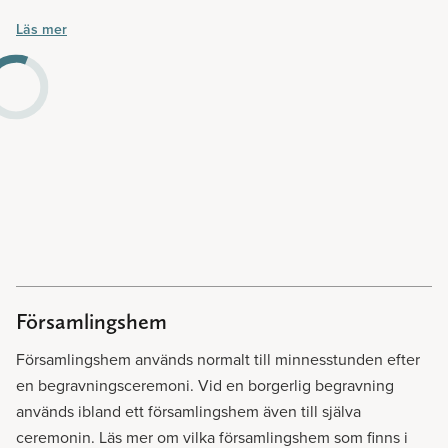
er att reda ut alla eventuella frågetecken. Och kom ihåg,
Läs mer
hos oss finns inga dumma frågor. Det är alltid bättre att
fråga en gång för mycket.
Församlingshem
Församlingshem används normalt till minnesstunden efter
en begravningsceremoni. Vid en borgerlig begravning
används ibland ett församlingshem även till själva
ceremonin. Läs mer om vilka församlingshem som finns i