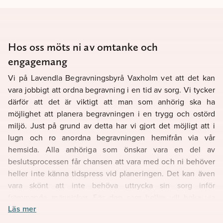
Hos oss möts ni av omtanke och
engagemang
Vi på Lavendla Begravningsbyrå Vaxholm vet att det kan
vara jobbigt att ordna begravning i en tid av sorg. Vi tycker
därför att det är viktigt att man som anhörig ska ha
möjlighet att planera begravningen i en trygg och ostörd
miljö. Just på grund av detta har vi gjort det möjligt att i
lugn och ro anordna begravningen hemifrån via vår
hemsida. Alla anhöriga som önskar vara en del av
beslutsprocessen får chansen att vara med och ni behöver
heller inte känna tidspress vid planeringen. Det kan även
vara skönt att inte behöva uttrycka sin sorg inför
främmande människor. För den som hellre vill boka via
Läs mer
telefon går det alltid att ringa våra kunniga
begravningsrådgivare. Om ni önskar personlig kontakt finns