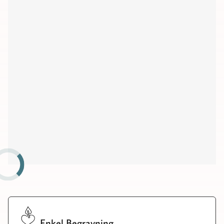
Kyrkor
Kapell
Begravningsplatser
Församlingshem
Möteslokaler
Enkel Begravning