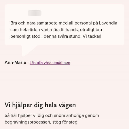
det även möjlighet att boka in
ett hembesök i Vaxholm.
Hos oss på Lavendla Begravningsbyrå möts du av värme
och personligt engagemang. Välkommen att kontakta oss
Bra och nära samarbete med all personal på Lavendla
när ni behöver vår hjälp.
som hela tiden varit nära tillhands, otroligt bra
personligt stöd i denna svåra stund. Vi tackar!
Ann-Marie
Läs alla våra omdömen
Vi hjälper dig hela vägen
Så här hjälper vi dig och andra anhöriga genom
begravningsprocessen, steg för steg.