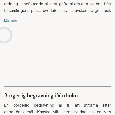
ordning, innefattande bl a ett griftetal om den avlidne från
församlingens präst, överlåtelse samt avsked. Orgelmusik
och utvalda psalmer sätter en personlig och vacker prägel
Läs mer
på ceremonin. Präst, organist och lokalhyra av kyrkan är
kostnadsfritt om den avlidne är medlem i Svenska
kyrkan. Kyrklig begravning kan även ske i andra kyrkliga
samfund. Oavsett vilket, hjälper vi på Lavendla
Begravningsbyrå er att ordna ceremonin, så att denna
stund blir precis så fin som ni önskar.
Borgerlig begravning i Vaxholm
En borgerlig begravning är fri att utforma efter
egna önskemål. Kanske ville den avlidne ha en viss