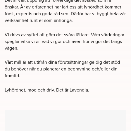
Det är vårt uppdrag att förverkliga det avsked som ni
önskar. År av erfarenhet har lärt oss att lyhördhet kommer
först, expertis och goda råd sen. Därför har vi byggt hela vår
verksamhet runt er som anhöriga.
Vi drivs av syftet att göra det svåra lättare. Våra värderingar
speglar vilka vi är, vad vi gör och även hur vi gör det längs
vägen.
Vårt mål är att utifrån dina förutsättningar ge dig det stöd
du behöver när du planerar en begravning och/eller din
framtid.
Lyhördhet, mod och driv. Det är Lavendla.
Filter