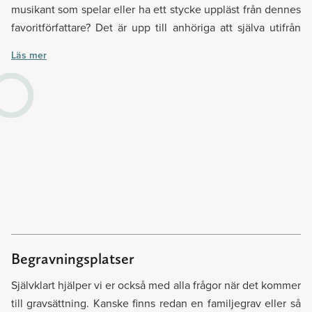
musikant som spelar eller ha ett stycke uppläst från dennes
favoritförfattare? Det är upp till anhöriga att själva utifrån
den avlidnes önskemål bestämma detta. Trots att en
Läs mer
borgerlig ceremoni inte har någon direkt religiös koppling,
är det ändå vanligt att ceremonin har vissa religiösa inslag,
då exempelvis psalmsång skapar en fin stämning.
Ceremonin leds av en borgerlig officiant som kan vara
antingen en erfaren officiant från Lavendla, eller kanske en
nära vän till den avlidne. Vi på Lavendla Begravningsbyrå
hjälper er ordna så att denna stund blir precis så fin som ni
önskar.
Följande kapell ligger i Vaxholms kommun: Gravkapellet på
Nya kyrkogården, Bogesunds slottskapell och Resarö
Begravningsplatser
kapell.
Självklart hjälper vi er också med alla frågor när det kommer
till gravsättning. Kanske finns redan en familjegrav eller så