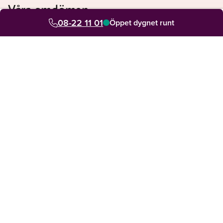
Våra omdömen
08-22 11 01
Se vad våra kunder säger om oss
Öppet dygnet runt
Din personliga rådgivare hjälper dig med allt
4.8 av 5 från 7000+ omdömen sedan 2014
Snabb hjälp lokalt och digitalt. Jour dygnet runt