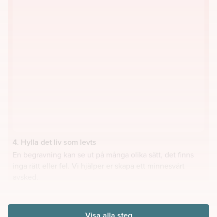
4. Hylla det liv som levts
En begravning kan se ut på många olika sätt, det finns
inga rätt eller fel. Vi hjälper er skapa ett minnesvärt
avsked.
Visa alla steg