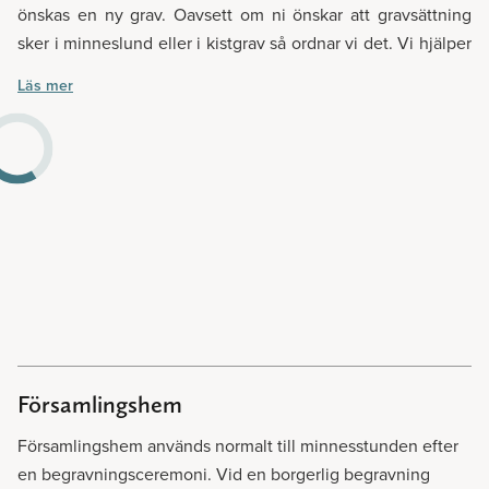
önskas en ny grav. Oavsett om ni önskar att gravsättning
sker i minneslund eller i kistgrav så ordnar vi det. Vi hjälper
er att reda ut alla eventuella frågetecken. Och kom ihåg,
Läs mer
hos oss finns inga dumma frågor. Det är alltid bättre att
fråga en gång för mycket.
Församlingshem
Församlingshem används normalt till minnesstunden efter
en begravningsceremoni. Vid en borgerlig begravning