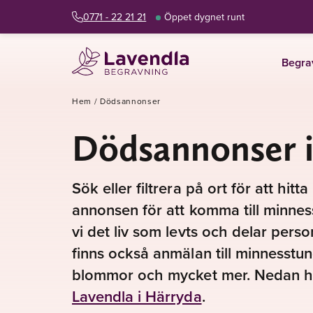
0771 - 22 21 21
Öppet dygnet runt
Begra
Hem
/
Dödsannonser
Dödsannonser i
Sök eller filtrera på ort för att hit
annonsen för att komma till minnes
vi det liv som levts och delar pers
finns också anmälan till minnesstu
blommor och mycket mer. Nedan hi
Lavendla i Härryda
.