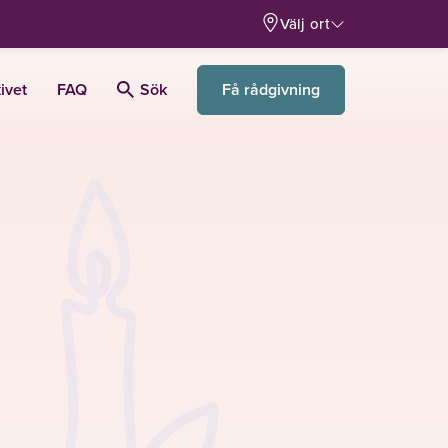
Välj ort
Få rådgivning
ivet
FAQ
Sök