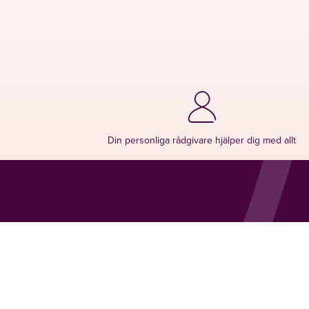
Din personliga rådgivare hjälper dig med allt
LAVENDLA
LAVENDLA
BEGRAVNING
JURIDIK
Stockholm
Stockholm
Göteborg
Göteborg