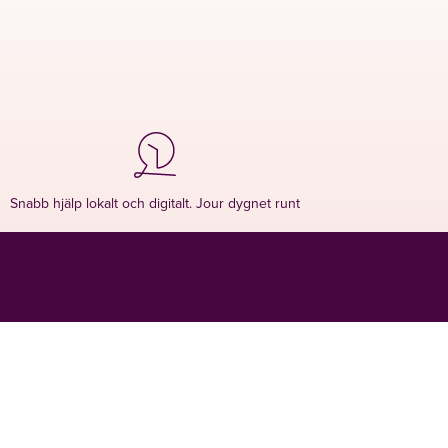
Snabb hjälp lokalt och digitalt. Jour dygnet runt
LA
HUR KAN VI HJÄLPA DIG?
Ring oss på
0771 - 22 21 21
-
eller skicka in dina uppgifter,
så kopplar vi ihop dig med