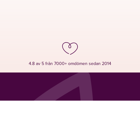
4.8 av 5 från 7000+ omdömen sedan 2014
LAVENDLA
VÅRA TJÄNSTER
OM LAVEND
TERAPI
Lavendla
Kontakta oss
Stockholm
Begravning
Kundomdömen
Göteborg
Planera begravning