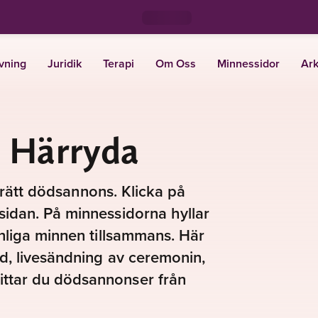
vning
Juridik
Terapi
Om Oss
Minnessidor
Ark
 Härryda
ta rätt dödsannons. Klicka på
sidan. På minnessidorna hyllar
onliga minnen tillsammans. Här
nd, livesändning av ceremonin,
ttar du dödsannonser från