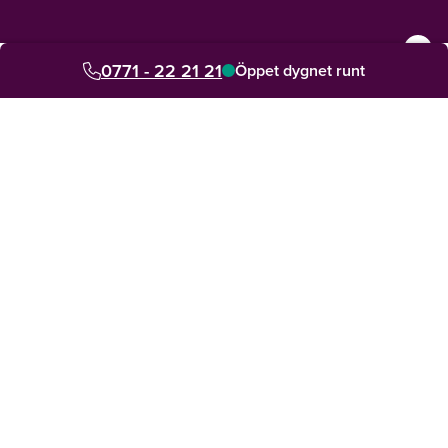
+
LAVENDLA JURIDIK
0771 - 22 21 21
Öppet dygnet runt
+
LAVENDLA TERAPI
+
VÅRA TJÄNSTER
+
OM LAVENDLA
HUR KAN VI HJÄLPA DIG?
Ring oss på
0771 - 22 21 21
- eller skicka in dina uppgifter,
så kopplar vi ihop dig med en rådgivare direkt.