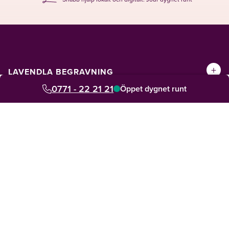
+
LAVENDLA BEGRAVNING
0771 - 22 21 21
Öppet dygnet runt
+
LAVENDLA JURIDIK
+
LAVENDLA TERAPI
+
VÅRA TJÄNSTER
+
OM LAVENDLA