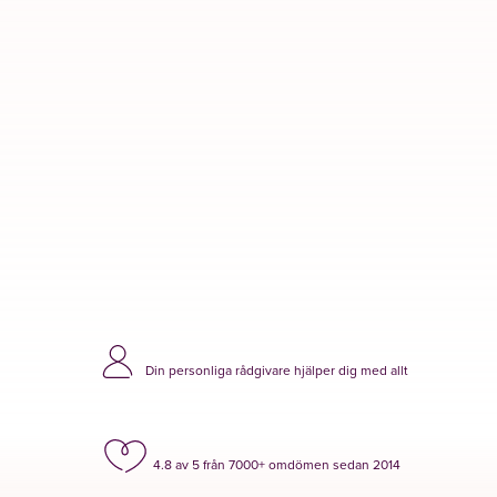
Visa minnessida
Din personliga rådgivare hjälper dig med allt
4.8 av 5 från 7000+ omdömen sedan 2014