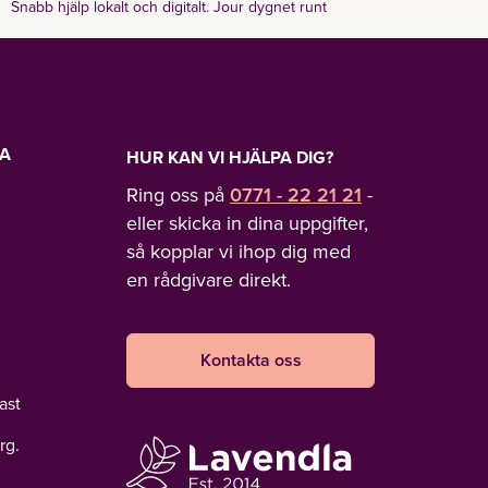
Snabb hjälp lokalt och digitalt. Jour dygnet runt
LA
HUR KAN VI HJÄLPA DIG?
Ring oss på
0771 - 22 21 21
-
eller skicka in dina uppgifter,
så kopplar vi ihop dig med
en rådgivare direkt.
Kontakta oss
ast
rg.