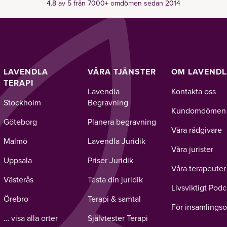
4.8 av 5 från 7000+ omdömen sedan 2014
LAVENDLA
VÅRA TJÄNSTER
OM LAVEND
TERAPI
Lavendla
Kontakta oss
Stockholm
Begravning
Kundomdömen
Göteborg
Planera begravning
Våra rådgivare
Malmö
Lavendla Juridik
Våra jurister
Uppsala
Priser Juridik
Våra terapeuter
Västerås
Testa din juridik
Livsviktigt Podc
Örebro
Terapi & samtal
För insamlingso
… visa alla orter
Självtester Terapi