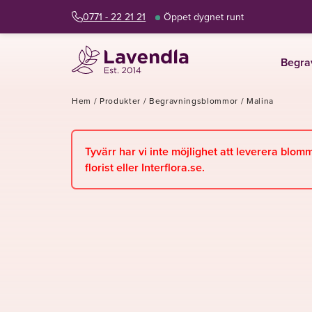
0771 - 22 21 21
Öppet dygnet runt
Begra
Hem
/
Produkter
/
Begravningsblommor
/
Malina
Tyvärr har vi inte möjlighet att leverera blom
florist eller Interflora.se.