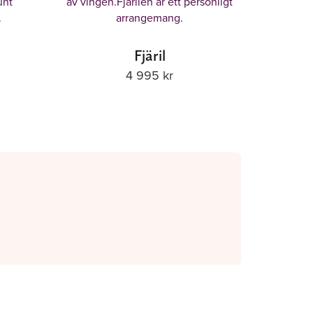
Fjäril
4 995
kr