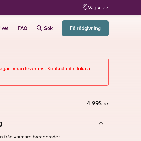
Välj ort
Få rådgivning
ivet
FAQ
Sök
dagar innan leverans. Kontakta din lokala
4 995
kr
g
n från varmare breddgrader.