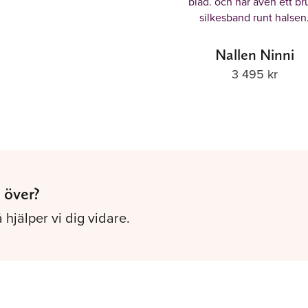
Nallen Ninni
3 495
kr
 över?
 hjälper vi dig vidare.