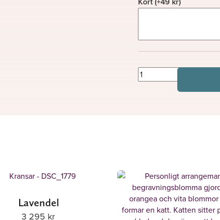
Kort
(+
49
kr
)
Malina
mängd
Lavendel
3 295
kr