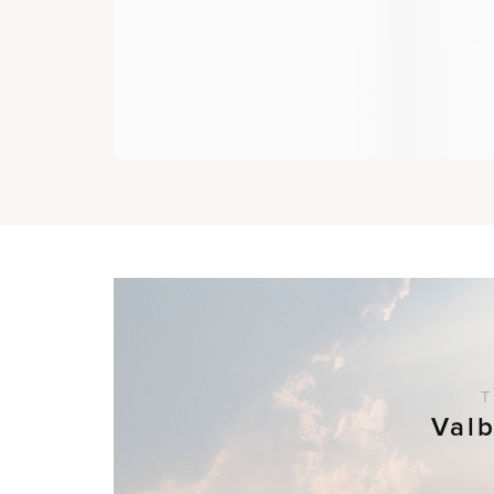
T
Val