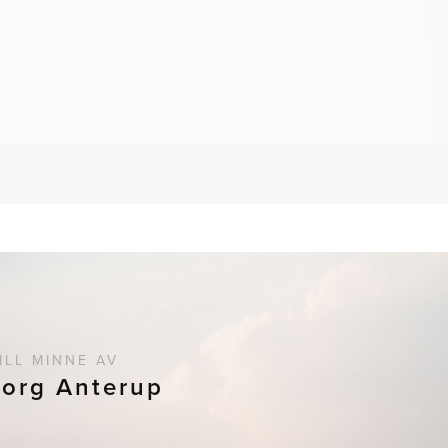
ILL MINNE AV
borg Anterup