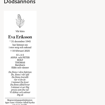
Dödsannons