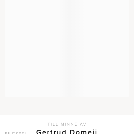
TILL MINNE AV
Gertrud Domeij
BILDSPEL