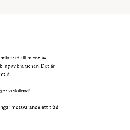
ndla träd till minne av
ckling av branschen. Det är
amtid.
ör vi skillnad!
engar motsvarande ett träd