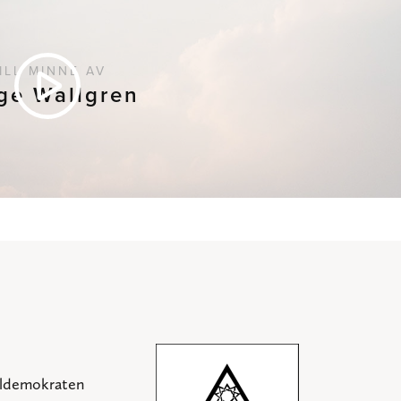
ILL MINNE AV
ge Wallgren
aldemokraten