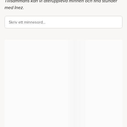
Tillsammans kan vi återuppleva minnen och fina stunder
med Inez.
Skriv ett minnesord…