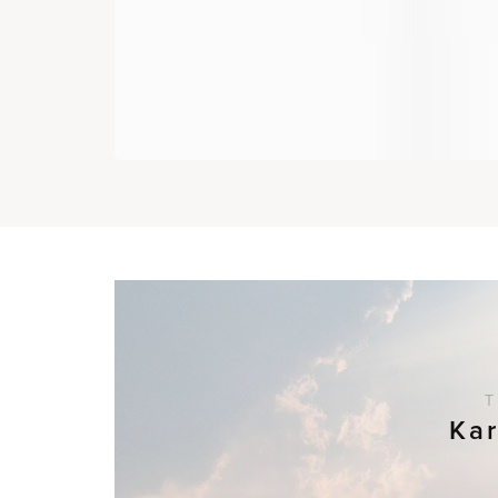
T
Kar