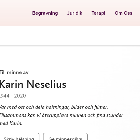
Begravning
Juridik
Terapi
Om Oss
Till minne av
Karin Neselius
1944 - 2020
Var med oss och dela hälsningar, bilder och filmer.
Tillsammans kan vi återuppleva minnen och fina stunder
med Karin.
Skriv hälsning
Ge minnesgåva