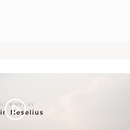
ILL MINNE AV
in Neselius