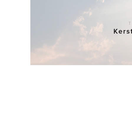
T
Kers