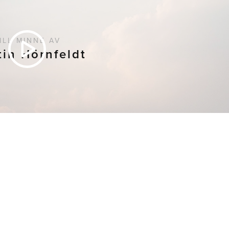
ILL MINNE AV
tin Hörnfeldt