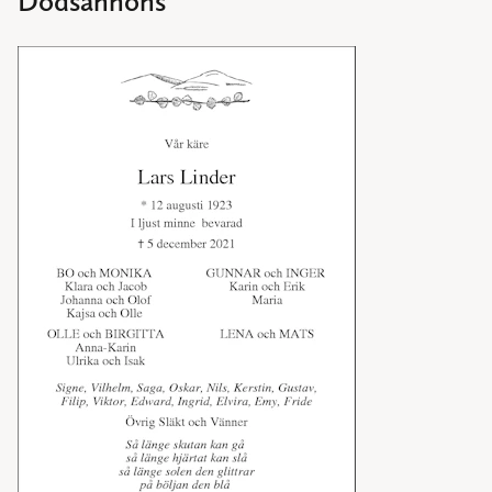
Dödsannons